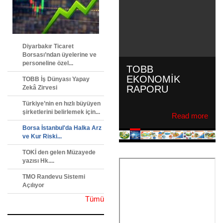
İL BAZINDA
GAYRISAFI YURT
İÇI HASILA
Diyarbakır Ticaret
Borsası’ndan üyelerine ve
İl Bazında Gayrisafi
personeline özel...
Yurt İçi Hasıla Gayrisafi
TOBB İş Dünyası Yapay
Yurt İçi Hasıladan 2024
Zekâ Zirvesi
yılında en yüksek payı
Türkiye’nin en hızlı büyüyen
%29,2 ile İstanbul ...
şirketlerini belirlemek için...
Read more
Borsa İstanbul'da Halka Arz
ve Kur Riski...
TOKİ den gelen Müzayede
yazısı Hk....
TMO Randevu Sistemi
Açılıyor
Tümü