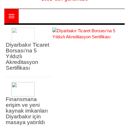
https://yapayzekazirvesi.org/ adresinden erişim
sağlanabilmektedir. Kayıtlar link üzerinden 22
Diyarbakır Ticaret
Borsası’na 5
Yıldızlı
Akreditasyon
Sertifikası
Finansmana
erişim ve yeni
kaynak imkanları
Diyarbakır için
masaya yatırıldı