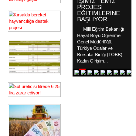
(KGK) 5.İCRA
KURULU
TOPLANTISI
GERÇEKLEŞTIRILDI
TOBB Diyarbakır İl Kadın
Girişimciler (KGK) 5.İcra
Kurulu Toplantısı KGK
Başkanı Cevher Defne
Eyyubi ve İcra Kurulu
Üyelerinin katılımı ile Bo...