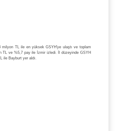
 693 milyon TL ile en yüksek GSYH'ye ulaştı ve toplam
on TL ve %5,7 pay ile İzmir izledi. İl düzeyinde GSYH
 ile Bayburt yer aldı.