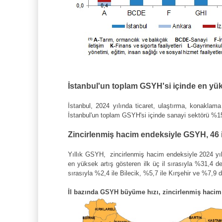
İstanbul'un toplam GSYH'si içinde en yüks
İstanbul, 2024 yılında ticaret, ulaştırma, konaklam
İstanbul'un toplam GSYH'si içinde sanayi sektörü %15,1
Zincirlenmiş hacim endeksiyle GSYH, 46 i
Yıllık GSYH, zincirlenmiş hacim endeksiyle 2024 yılın
en yüksek artış gösteren ilk üç il sırasıyla %31,4 d
sırasıyla %2,4 ile Bilecik, %5,7 ile Kırşehir ve %7,9 
İl bazında GSYH büyüme hızı, zincirlenmiş hacim