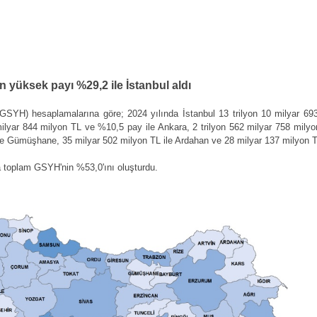
en yüksek payı %29,2 ile İstanbul aldı
la (GSYH) hesaplamalarına göre; 2024 yılında İstanbul 13 trilyon 10 milyar
ilyar 844 milyon TL ve %10,5 pay ile Ankara, 2 trilyon 562 milyar 758 mily
le Gümüşhane, 35 milyar 502 milyon TL ile Ardahan ve 28 milyar 137 milyon TL
a toplam GSYH'nin %53,0'ını oluşturdu.