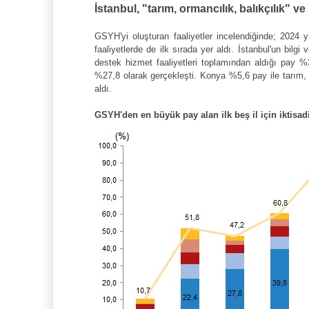
İstanbul, "tarım, ormancılık, balıkçılık" ve
GSYH'yi oluşturan faaliyetler incelendiğinde; 2024 yı
faaliyetlerde de ilk sırada yer aldı. İstanbul'un bilg
destek hizmet faaliyetleri toplamından aldığı pay %
%27,8 olarak gerçekleşti. Konya %5,6 pay ile tarım, or
aldı.
GSYH'den en büyük pay alan ilk beş il için iktisadi 