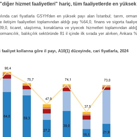
 "diğer hizmet faaliyetleri" hariç, tüm faaliyetlerde en yüksek
lında cari fiyatlarla GSYH'den en yüksek payı alan İstanbul; tarım, ormancıl
i ve iletişim faaliyetleri toplamından aldığı pay %64,0, finans ve sigorta faali
39,0, ticaret, ulaştırma, konaklama ve yiyecek hizmetleri toplamından ald
mancılık, balıkçılık sektöründe 81 il içinde ilk sırada yer alırken, Ankara %4
faaliyet kollarına göre il payı, A10(1) düzeyinde, cari fiyatlarla, 2024