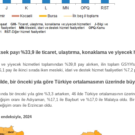
ek payı %33,9 ile ticaret, ulaştırma, konaklama ve yiyecek h
a ve yiyecek hizmetleri toplamından %39,8 pay alırken, ilin toplam GSYH'si
 pay ile ikinci sırada iken mesleki, idari ve destek hizmet faaliyetleri %7,2 
lde, bir önceki yıla göre Türkiye ortalamasının üzerinde bü
da bir önceki yıla göre %3,3 artarken, 46 ilde Türkiye ortalamasının üzerind
eğişim oranı ile Adıyaman, %17,1 ile Bayburt ve %17,0 ile Malatya oldu. Bir
değişim oranı ile Erzincan oldu.
 endeksiyle, 2024