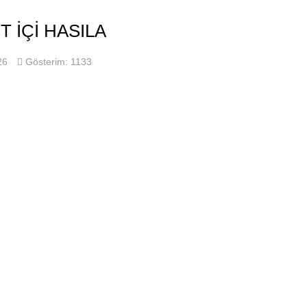
T İÇI HASILA
26
Gösterim: 1133