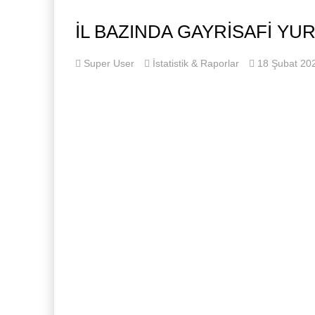
İL BAZINDA GAYRISAFI YUR
Super User
İstatistik & Raporlar
18 Şubat 20