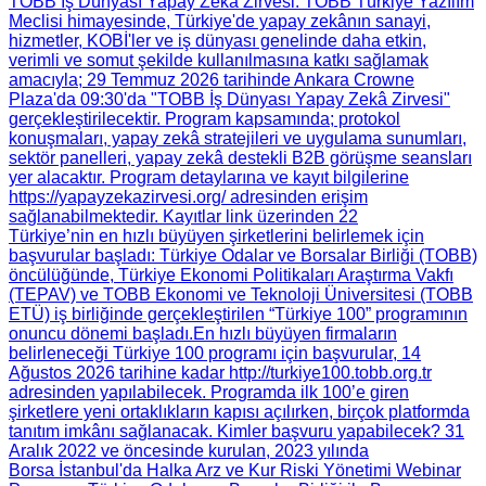
TOBB İş Dünyası Yapay Zekâ Zirvesi
: TOBB Türkiye Yazılım
Meclisi himayesinde, Türkiye'de yapay zekânın sanayi,
hizmetler, KOBİ'ler ve iş dünyası genelinde daha etkin,
verimli ve somut şekilde kullanılmasına katkı sağlamak
amacıyla; 29 Temmuz 2026 tarihinde Ankara Crowne
Plaza'da 09:30'da "TOBB İş Dünyası Yapay Zekâ Zirvesi"
gerçekleştirilecektir. Program kapsamında; protokol
konuşmaları, yapay zekâ stratejileri ve uygulama sunumları,
sektör panelleri, yapay zekâ destekli B2B görüşme seansları
yer alacaktır. Program detaylarına ve kayıt bilgilerine
https://yapayzekazirvesi.org/ adresinden erişim
sağlanabilmektedir. Kayıtlar link üzerinden 22
Türkiye’nin en hızlı büyüyen şirketlerini belirlemek için
başvurular başladı
: Türkiye Odalar ve Borsalar Birliği (TOBB)
öncülüğünde, Türkiye Ekonomi Politikaları Araştırma Vakfı
(TEPAV) ve TOBB Ekonomi ve Teknoloji Üniversitesi (TOBB
ETÜ) iş birliğinde gerçekleştirilen “Türkiye 100” programının
onuncu dönemi başladı.​ En hızlı büyüyen firmaların
belirleneceği Türkiye 100 programı için başvurular, 14
Ağustos 2026 tarihine kadar http://turkiye100.tobb.org.tr
adresinden yapılabilecek. Programda ilk 100’e giren
şirketlere yeni ortaklıkların kapısı açılırken, birçok platformda
tanıtım imkânı sağlanacak. Kimler başvuru yapabilecek? 31
Aralık 2022 ve öncesinde kurulan, 2023 yılında
Borsa İstanbul'da Halka Arz ve Kur Riski Yönetimi Webinar