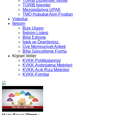
TÜRİB Dönemsel Veriler
TÜRİB İşlemler
Mezopotamya UPAK
TMO Hububat Alım Fiyatları
Videolar
İletişim
Bize Ulaşın
İletişim Listesi
Bilgi Edinme
İstek ve Önerileriniz.
Üye Memnuniyet Anketi
Bilgi Güncelleme Formu
Kişisel Veiler
KVKK-Politikalarımız
KVKK-Aydınlatma Metinleri
KVKK-Açık Rıza Metinleri
KVKK-Formlar
Hazır Beyan
Views :