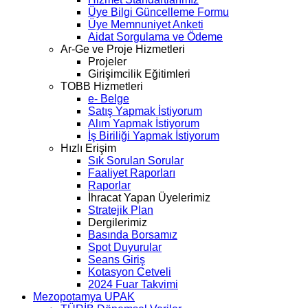
Üye Bilgi Güncelleme Formu
Üye Memnuniyet Anketi
Aidat Sorgulama ve Ödeme
Ar-Ge ve Proje Hizmetleri
Projeler
Girişimcilik Eğitimleri
TOBB Hizmetleri
e- Belge
Satış Yapmak İstiyorum
Alım Yapmak İstiyorum
İş Biriliği Yapmak İstiyorum
Hızlı Erişim
Sık Sorulan Sorular
Faaliyet Raporları
Raporlar
İhracat Yapan Üyelerimiz
Stratejik Plan
Dergilerimiz
Basında Borsamız
Spot Duyurular
Seans Giriş
Kotasyon Cetveli
2024 Fuar Takvimi
Mezopotamya UPAK