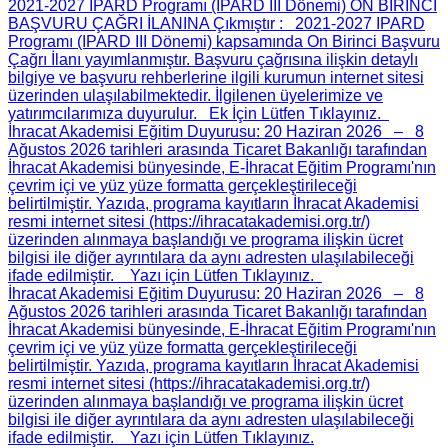
2021-2027 IPARD Programı (IPARD III Dönemi) ON BİRİNCİ
BAŞVURU ÇAĞRI İLANINA Çıkmıştır
: 2021-2027 IPARD
Programı (IPARD III Dönemi) kapsamında On Birinci Başvuru
Çağrı İlanı yayımlanmıştır. Başvuru çağrısına ilişkin detaylı
bilgiye ve başvuru rehberlerine ilgili kurumun internet sitesi
üzerinden ulaşılabilmektedir. İlgilenen üyelerimize ve
yatırımcılarımıza duyurulur. Ek İçin Lütfen Tıklayınız.
İhracat Akademisi Eğitim Duyurusu
: 20 Haziran 2026 – 8
Ağustos 2026 tarihleri arasında Ticaret Bakanlığı tarafından
İhracat Akademisi bünyesinde, E-İhracat Eğitim Programı'nın
çevrim içi ve yüz yüze formatta gerçekleştirileceği
belirtilmiştir. Yazıda, programa kayıtların İhracat Akademisi
resmi internet sitesi (https://ihracatakademisi.org.tr/)
üzerinden alınmaya başlandığı ve programa ilişkin ücret
bilgisi ile diğer ayrıntılara da aynı adresten ulaşılabileceği
ifade edilmiştir. Yazı için Lütfen Tıklayınız.
İhracat Akademisi Eğitim Duyurusu
: 20 Haziran 2026 – 8
Ağustos 2026 tarihleri arasında Ticaret Bakanlığı tarafından
İhracat Akademisi bünyesinde, E-İhracat Eğitim Programı'nın
çevrim içi ve yüz yüze formatta gerçekleştirileceği
belirtilmiştir. Yazıda, programa kayıtların İhracat Akademisi
resmi internet sitesi (https://ihracatakademisi.org.tr/)
üzerinden alınmaya başlandığı ve programa ilişkin ücret
bilgisi ile diğer ayrıntılara da aynı adresten ulaşılabileceği
ifade edilmiştir. Yazı için Lütfen Tıklayınız.