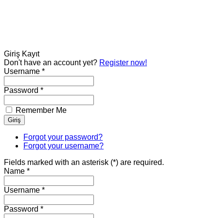
Giriş
Kayıt
Don't have an account yet?
Register now!
Username *
Password *
Remember Me
Forgot your password?
Forgot your username?
Fields marked with an asterisk (*) are required.
Name *
Username *
Password *