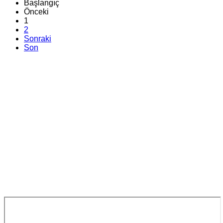
Başlangıç
Önceki
1
2
Sonraki
Son