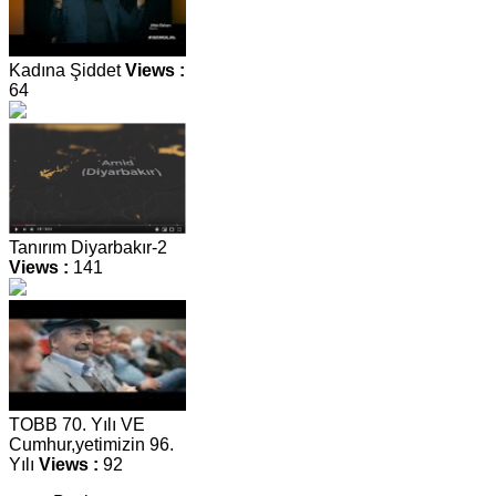
Kadına Şiddet
Views :
64
Tanırım Diyarbakır-2
Views :
141
TOBB 70. Yılı VE
Cumhur,yetimizin 96.
Yılı
Views :
92