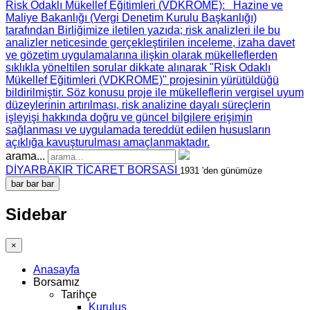
Risk Odaklı Mükellef Eğitimleri (VDKROME)
: Hazine ve
Maliye Bakanlığı (Vergi Denetim Kurulu Başkanlığı)
tarafından Birliğimize iletilen yazıda; risk analizleri ile bu
analizler neticesinde gerçekleştirilen inceleme, izaha davet
ve gözetim uygulamalarına ilişkin olarak mükelleflerden
sıklıkla yöneltilen sorular dikkate alınarak "Risk Odaklı
Mükellef Eğitimleri (VDKROME)" projesinin yürütüldüğü
bildirilmiştir. Söz konusu proje ile mükelleflerin vergisel uyum
düzeylerinin artırılması, risk analizine dayalı süreçlerin
işleyişi hakkında doğru ve güncel bilgilere erişimin
sağlanması ve uygulamada tereddüt edilen hususların
açıklığa kavuşturulması amaçlanmaktadır.
arama...
DİYARBAKIR TİCARET BORSASI
1931 'den günümüze
bar
bar
bar
Sidebar
×
Anasayfa
Borsamız
Tarihçe
Kuruluş