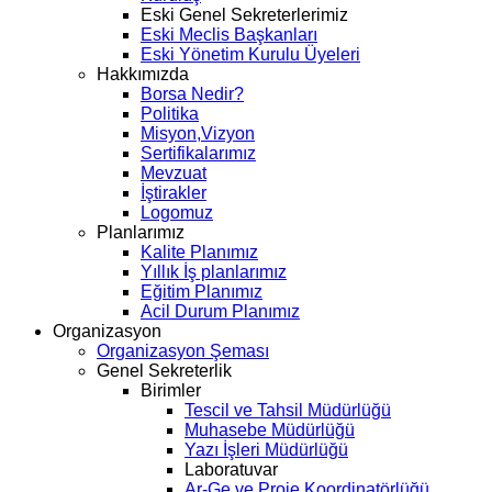
Eski Genel Sekreterlerimiz
Eski Meclis Başkanları
Eski Yönetim Kurulu Üyeleri
Hakkımızda
Borsa Nedir?
Politika
Misyon,Vizyon
Sertifikalarımız
Mevzuat
İştirakler
Logomuz
Planlarımız
Kalite Planımız
Yıllık İş planlarımız
Eğitim Planımız
Acil Durum Planımız
Organizasyon
Organizasyon Şeması
Genel Sekreterlik
Birimler
Tescil ve Tahsil Müdürlüğü
Muhasebe Müdürlüğü
Yazı İşleri Müdürlüğü
Laboratuvar
Ar-Ge ve Proje Koordinatörlüğü