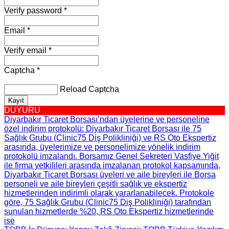
Verify password *
Email *
Verify email *
Captcha *
Reload Captcha
Kayıt
DUYURU
Diyarbakır Ticaret Borsası’ndan üyelerine ve personeline
özel indirim protokolü
: Diyarbakır Ticaret Borsası ile 75
Sağlık Grubu (Clinic75 Diş Polikliniği) ve RS Oto Ekspertiz
arasında, üyelerimize ve personelimize yönelik indirim
protokolü imzalandı. Borsamız Genel Sekreteri Vasfiye Yiğit
ile firma yetkilileri arasında imzalanan protokol kapsamında,
Diyarbakır Ticaret Borsası üyeleri ve aile bireyleri ile Borsa
personeli ve aile bireyleri çeşitli sağlık ve ekspertiz
hizmetlerinden indirimli olarak yararlanabilecek. Protokole
göre, 75 Sağlık Grubu (Clinic75 Diş Polikliniği) tarafından
sunulan hizmetlerde %20, RS Oto Ekspertiz hizmetlerinde
ise