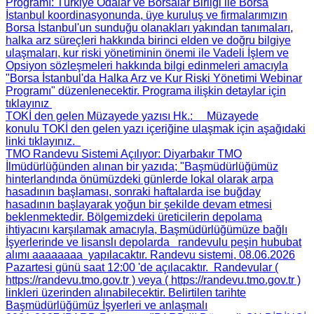
Programı
: Türkiye Odalar ve Borsalar Birliği ile Borsa
İstanbul koordinasyonunda, üye kuruluş ve firmalarımızın
Borsa İstanbul'un sunduğu olanakları yakından tanımaları,
halka arz süreçleri hakkında birinci elden ve doğru bilgiye
ulaşmaları, kur riski yönetiminin önemi ile Vadeli İşlem ve
Opsiyon sözleşmeleri hakkında bilgi edinmeleri amacıyla
"Borsa İstanbul'da Halka Arz ve Kur Riski Yönetimi Webinar
Programı" düzenlenecektir. Programa ilişkin detaylar için
tıklayınız
TOKİ den gelen Müzayede yazısı Hk.
: Müzayede
konulu TOKİ den gelen yazı içeriğine ulaşmak için aşağıdaki
linki tıklayınız.
TMO Randevu Sistemi Açılıyor
: Diyarbakır TMO
İlmüdürlüğünden alınan bir yazıda; "Başmüdürlüğümüz
hinterlandında önümüzdeki günlerde lokal olarak arpa
hasadının başlaması, sonraki haftalarda ise buğday
hasadının başlayarak yoğun bir şekilde devam etmesi
beklenmektedir. Bölgemizdeki üreticilerin depolama
ihtiyacını karşılamak amacıyla, Başmüdürlüğümüze bağlı
İşyerlerinde ve lisanslı depolarda randevulu peşin hububat
alımı aaaaaaaa yapılacaktır. Randevu sistemi, 08.06.2026
Pazartesi günü saat 12:00 'de açılacaktır. Randevular (
https://randevu.tmo.gov.tr ) veya ( https://randevu.tmo.gov.tr )
linkleri üzerinden alınabilecektir. Belirtilen tarihte
Başmüdürlüğümüz İşyerleri ve anlaşmalı