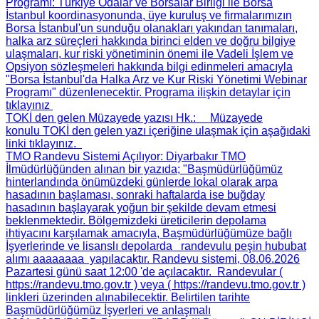
Programı
: Türkiye Odalar ve Borsalar Birliği ile Borsa
İstanbul koordinasyonunda, üye kuruluş ve firmalarımızın
Borsa İstanbul'un sunduğu olanakları yakından tanımaları,
halka arz süreçleri hakkında birinci elden ve doğru bilgiye
ulaşmaları, kur riski yönetiminin önemi ile Vadeli İşlem ve
Opsiyon sözleşmeleri hakkında bilgi edinmeleri amacıyla
"Borsa İstanbul'da Halka Arz ve Kur Riski Yönetimi Webinar
Programı" düzenlenecektir. Programa ilişkin detaylar için
tıklayınız
TOKİ den gelen Müzayede yazısı Hk.
: Müzayede
konulu TOKİ den gelen yazı içeriğine ulaşmak için aşağıdaki
linki tıklayınız.
TMO Randevu Sistemi Açılıyor
: Diyarbakır TMO
İlmüdürlüğünden alınan bir yazıda; "Başmüdürlüğümüz
hinterlandında önümüzdeki günlerde lokal olarak arpa
hasadının başlaması, sonraki haftalarda ise buğday
hasadının başlayarak yoğun bir şekilde devam etmesi
beklenmektedir. Bölgemizdeki üreticilerin depolama
ihtiyacını karşılamak amacıyla, Başmüdürlüğümüze bağlı
İşyerlerinde ve lisanslı depolarda randevulu peşin hububat
alımı aaaaaaaa yapılacaktır. Randevu sistemi, 08.06.2026
Pazartesi günü saat 12:00 'de açılacaktır. Randevular (
https://randevu.tmo.gov.tr ) veya ( https://randevu.tmo.gov.tr )
linkleri üzerinden alınabilecektir. Belirtilen tarihte
Başmüdürlüğümüz İşyerleri ve anlaşmalı