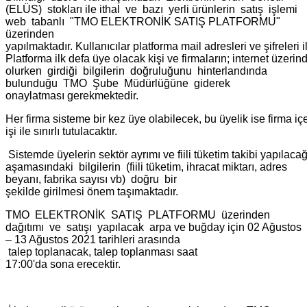
(ELÜS) stokları ile ithal ve bazı yerli ürünlerin satış işlemi
web tabanlı "TMO ELEKTRONİK SATIŞ PLATFORMU"
üzerinden
yapılmaktadır. Kullanıcılar platforma mail adresleri ve şifreleri i
Platforma ilk defa üye olacak kişi ve firmaların; internet üzeri
olurken girdiği bilgilerin doğruluğunu hinterlandında
bulunduğu TMO Şube Müdürlüğüne giderek
onaylatması gerekmektedir.
Her firma sisteme bir kez üye olabilecek, bu üyelik ise firma içe
işi ile sınırlı tutulacaktır.
Sistemde üyelerin sektör ayrımı ve fiili tüketim takibi yapılaca
aşamasındaki bilgilerin (fiili tüketim, ihracat miktarı, adres
beyanı, fabrika sayısı vb) doğru bir
şekilde girilmesi önem taşımaktadır.
TMO ELEKTRONİK SATIŞ PLATFORMU üzerinden
dağıtımı ve satışı yapılacak arpa ve buğday için 02 Ağustos
– 13 Ağustos 2021 tarihleri arasında
talep toplanacak, talep toplanması saat
17:00'da sona erecektir.