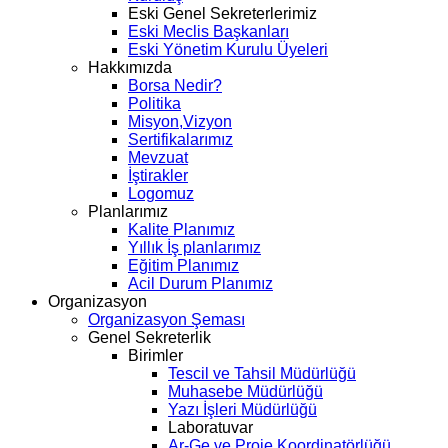
Eski Genel Sekreterlerimiz
Eski Meclis Başkanları
Eski Yönetim Kurulu Üyeleri
Hakkımızda
Borsa Nedir?
Politika
Misyon,Vizyon
Sertifikalarımız
Mevzuat
İştirakler
Logomuz
Planlarımız
Kalite Planımız
Yıllık İş planlarımız
Eğitim Planımız
Acil Durum Planımız
Organizasyon
Organizasyon Şeması
Genel Sekreterlik
Birimler
Tescil ve Tahsil Müdürlüğü
Muhasebe Müdürlüğü
Yazı İşleri Müdürlüğü
Laboratuvar
Ar-Ge ve Proje Koordinatörlüğü