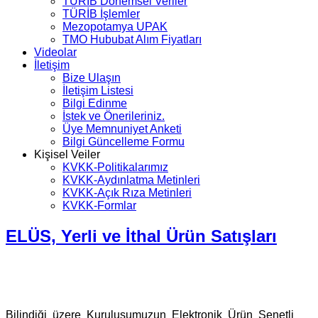
TÜRİB Dönemsel Veriler
TÜRİB İşlemler
Mezopotamya UPAK
TMO Hububat Alım Fiyatları
Videolar
İletişim
Bize Ulaşın
İletişim Listesi
Bilgi Edinme
İstek ve Önerileriniz.
Üye Memnuniyet Anketi
Bilgi Güncelleme Formu
Kişisel Veiler
KVKK-Politikalarımız
KVKK-Aydınlatma Metinleri
KVKK-Açık Rıza Metinleri
KVKK-Formlar
ELÜS, Yerli ve İthal Ürün Satışları
Bilindiği üzere Kuruluşumuzun Elektronik Ürün Senetli