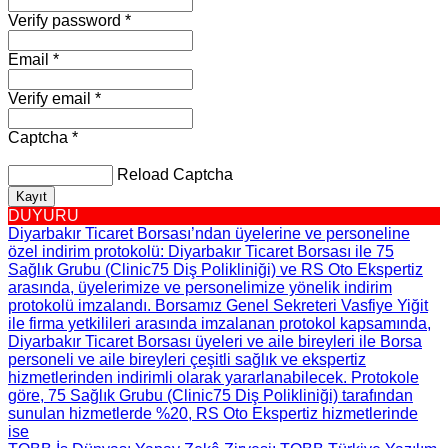
Verify password *
Email *
Verify email *
Captcha *
Reload Captcha
Kayıt
DUYURU
Diyarbakır Ticaret Borsası’ndan üyelerine ve personeline
özel indirim protokolü
: Diyarbakır Ticaret Borsası ile 75
Sağlık Grubu (Clinic75 Diş Polikliniği) ve RS Oto Ekspertiz
arasında, üyelerimize ve personelimize yönelik indirim
protokolü imzalandı. Borsamız Genel Sekreteri Vasfiye Yiğit
ile firma yetkilileri arasında imzalanan protokol kapsamında,
Diyarbakır Ticaret Borsası üyeleri ve aile bireyleri ile Borsa
personeli ve aile bireyleri çeşitli sağlık ve ekspertiz
hizmetlerinden indirimli olarak yararlanabilecek. Protokole
göre, 75 Sağlık Grubu (Clinic75 Diş Polikliniği) tarafından
sunulan hizmetlerde %20, RS Oto Ekspertiz hizmetlerinde
ise