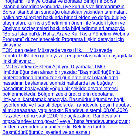
Programı
: Türkiye Odalar ve Borsalar Birliği ile Borsa
İstanbul koordinasyonunda, üye kuruluş ve firmalarımızın
Borsa İstanbul'un sunduğu olanakları yakından tanımaları,
halka arz süreçleri hakkında birinci elden ve doğru bilgiye
ulaşmaları, kur riski yönetiminin önemi ile Vadeli İşlem ve
Opsiyon sözleşmeleri hakkında bilgi edinmeleri amacıyla
"Borsa İstanbul'da Halka Arz ve Kur Riski Yönetimi Webinar
Programı" düzenlenecektir. Programa ilişkin detaylar için
tıklayınız
TOKİ den gelen Müzayede yazısı Hk.
: Müzayede
konulu TOKİ den gelen yazı içeriğine ulaşmak için aşağıdaki
linki tıklayınız.
TMO Randevu Sistemi Açılıyor
: Diyarbakır TMO
İlmüdürlüğünden alınan bir yazıda; "Başmüdürlüğümüz
hinterlandında önümüzdeki günlerde lokal olarak arpa
hasadının başlaması, sonraki haftalarda ise buğday
hasadının başlayarak yoğun bir şekilde devam etmesi
beklenmektedir. Bölgemizdeki üreticilerin depolama
ihtiyacını karşılamak amacıyla, Başmüdürlüğümüze bağlı
İşyerlerinde ve lisanslı depolarda randevulu peşin hububat
alımı aaaaaaaa yapılacaktır. Randevu sistemi, 08.06.2026
Pazartesi günü saat 12:00 'de açılacaktır. Randevular (
https://randevu.tmo.gov.tr ) veya ( https://randevu.tmo.gov.tr )
linkleri üzerinden alınabilecektir. Belirtilen tarihte
Başmüdürlüğümüz İşyerleri ve anlaşmalı