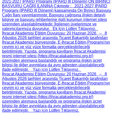
2021-2027 IPARD Programı (IPARD III Dönemi) ON BİRİNCİ
BAŞVURU ÇAĞRI İLANINA Çıkmıştır
: 2021-2027 IPARD
Programı (IPARD III Dönemi) kapsamında On Birinci Başvuru
Çağrı İlanı yayımlanmıştır. Başvuru çağrısına ilişkin detaylı
bilgiye ve başvuru rehberlerine ilgili kurumun internet sitesi
üzerinden ulaşılabilmektedir. İlgilenen üyelerimize ve
yatırımcılarımıza duyurulur. Ek İçin Lütfen Tıklayınız.
İhracat Akademisi Eğitim Duyurusu
: 20 Haziran 2026 – 8
Ağustos 2026 tarihleri arasında Ticaret Bakanlığı tarafından
İhracat Akademisi bünyesinde, E-İhracat Eğitim Programı'nın
çevrim içi ve yüz yüze formatta gerçekleştirileceği
belirtilmiştir. Yazıda, programa kayıtların İhracat Akademisi
resmi internet sitesi (https://ihracatakademisi.org.tr/)
üzerinden alınmaya başlandığı ve programa ilişkin ücret
bilgisi ile diğer ayrıntılara da aynı adresten ulaşılabileceği
ifade edilmiştir. Yazı için Lütfen Tıklayınız.
İhracat Akademisi Eğitim Duyurusu
: 20 Haziran 2026 – 8
Ağustos 2026 tarihleri arasında Ticaret Bakanlığı tarafından
İhracat Akademisi bünyesinde, E-İhracat Eğitim Programı'nın
çevrim içi ve yüz yüze formatta gerçekleştirileceği
belirtilmiştir. Yazıda, programa kayıtların İhracat Akademisi
resmi internet sitesi (https://ihracatakademisi.org.tr/)
üzerinden alınmaya başlandığı ve programa ilişkin ücret
bilgisi ile diğer ayrıntılara da aynı adresten ulaşılabileceği
ifade edilmiştir. Yazı için Lütfen Tıklayınız.