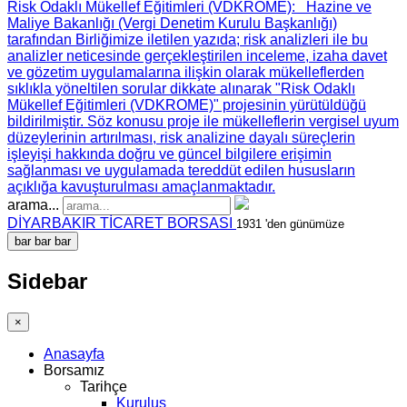
Risk Odaklı Mükellef Eğitimleri (VDKROME)
: Hazine ve
Maliye Bakanlığı (Vergi Denetim Kurulu Başkanlığı)
tarafından Birliğimize iletilen yazıda; risk analizleri ile bu
analizler neticesinde gerçekleştirilen inceleme, izaha davet
ve gözetim uygulamalarına ilişkin olarak mükelleflerden
sıklıkla yöneltilen sorular dikkate alınarak "Risk Odaklı
Mükellef Eğitimleri (VDKROME)" projesinin yürütüldüğü
bildirilmiştir. Söz konusu proje ile mükelleflerin vergisel uyum
düzeylerinin artırılması, risk analizine dayalı süreçlerin
işleyişi hakkında doğru ve güncel bilgilere erişimin
sağlanması ve uygulamada tereddüt edilen hususların
açıklığa kavuşturulması amaçlanmaktadır.
arama...
DİYARBAKIR TİCARET BORSASI
1931 'den günümüze
bar
bar
bar
Sidebar
×
Anasayfa
Borsamız
Tarihçe
Kuruluş