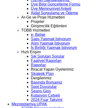
Üye Bilgi Güncelleme Formu
Üye Memnuniyet Anketi
Aidat Sorgulama ve Ödeme
Ar-Ge ve Proje Hizmetleri
Projeler
Girişimcilik Eğitimleri
TOBB Hizmetleri
e- Belge
Satış Yapmak İstiyorum
Alım Yapmak İstiyorum
İş Biriliği Yapmak İstiyorum
Hızlı Erişim
Sık Sorulan Sorular
Faaliyet Raporları
Raporlar
İhracat Yapan Üyelerimiz
Stratejik Plan
Dergilerimiz
Basında Borsamız
Spot Duyurular
Seans Giriş
Kotasyon Cetveli
2024 Fuar Takvimi
Mezopotamya UPAK