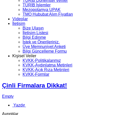
TÜRİB Dönemsel Veriler
TÜRİB İşlemler
Mezopotamya UPAK
TMO Hububat Alım Fiyatları
Videolar
İletişim
Bize Ulaşın
İletişim Listesi
Bilgi Edinme
İstek ve Önerileriniz.
Üye Memnuniyet Anketi
Bilgi Güncelleme Formu
Kişisel Veiler
KVKK-Politikalarımız
KVKK-Aydınlatma Metinleri
KVKK-Açık Rıza Metinleri
KVKK-Formlar
Çinli Firmalara Dikkat!
Empty
Yazdır
Ayrıntılar