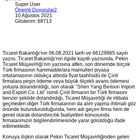
Super User
Önemli Duyurular2
10 Ağustos 2021
Gösterim: 68713
Ticaret Bakanlığı'nın 06.08.2021 tarih ve 66129965 sayılı
yazısı. Ticaret Bakanlığı'nın ilgide kayıtlı yazısında, Pekin
Ticaret Müşavirliği'nin yazısına atfen, son dönemde birçok
Türk firmasının hammadde/ara mamulleri piyasa
ortalamasının oldukça altında fiyat taahhüdü ile Çinli
firmalara peşin ödeme veya büyük ölçekli avans ödemesi
yoluyla dolandırıldığı, son olarak "Shen Yang Beılıxın Import
and Export Co. Ltd" isimli Çinli firmanın bir Türk firmasını
benzer şekilde dolandırdığı, Ticaret Müşavirliği ile irtibata
geçmeden diğer Türk firmalarının da alım yapma ihtimali göz
önünde bulundurulduğunda, hem adı geçen firma hem de
genel olarak dolandırıcılık faaliyetleri konusunda
firmalarımızın bilgilendirilmesinde yarar görüldüğü ifade
edilmektedir.
Konuya ilişkin olarak Pekin Ticaret Müşavirliğinden gelen