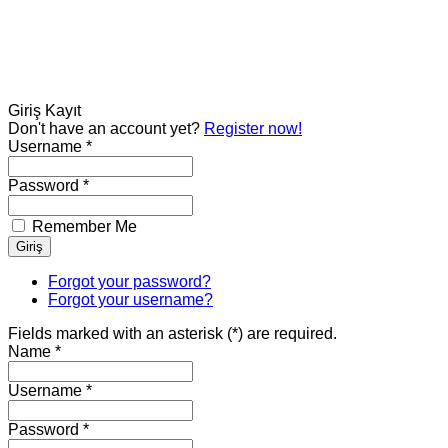
Giriş
Kayıt
Don't have an account yet?
Register now!
Username *
Password *
Remember Me
Forgot your password?
Forgot your username?
Fields marked with an asterisk (*) are required.
Name *
Username *
Password *