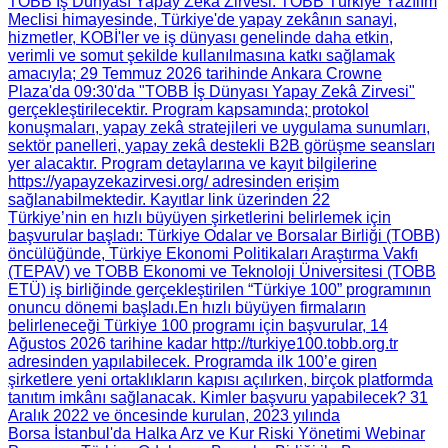
TOBB İş Dünyası Yapay Zekâ Zirvesi
: TOBB Türkiye Yazılım
Meclisi himayesinde, Türkiye'de yapay zekânın sanayi,
hizmetler, KOBİ'ler ve iş dünyası genelinde daha etkin,
verimli ve somut şekilde kullanılmasına katkı sağlamak
amacıyla; 29 Temmuz 2026 tarihinde Ankara Crowne
Plaza'da 09:30'da "TOBB İş Dünyası Yapay Zekâ Zirvesi"
gerçekleştirilecektir. Program kapsamında; protokol
konuşmaları, yapay zekâ stratejileri ve uygulama sunumları,
sektör panelleri, yapay zekâ destekli B2B görüşme seansları
yer alacaktır. Program detaylarına ve kayıt bilgilerine
https://yapayzekazirvesi.org/ adresinden erişim
sağlanabilmektedir. Kayıtlar link üzerinden 22
Türkiye’nin en hızlı büyüyen şirketlerini belirlemek için
başvurular başladı
: Türkiye Odalar ve Borsalar Birliği (TOBB)
öncülüğünde, Türkiye Ekonomi Politikaları Araştırma Vakfı
(TEPAV) ve TOBB Ekonomi ve Teknoloji Üniversitesi (TOBB
ETÜ) iş birliğinde gerçekleştirilen “Türkiye 100” programının
onuncu dönemi başladı.​ En hızlı büyüyen firmaların
belirleneceği Türkiye 100 programı için başvurular, 14
Ağustos 2026 tarihine kadar http://turkiye100.tobb.org.tr
adresinden yapılabilecek. Programda ilk 100’e giren
şirketlere yeni ortaklıkların kapısı açılırken, birçok platformda
tanıtım imkânı sağlanacak. Kimler başvuru yapabilecek? 31
Aralık 2022 ve öncesinde kurulan, 2023 yılında
Borsa İstanbul'da Halka Arz ve Kur Riski Yönetimi Webinar