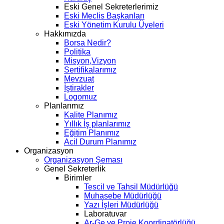
Eski Genel Sekreterlerimiz
Eski Meclis Başkanları
Eski Yönetim Kurulu Üyeleri
Hakkımızda
Borsa Nedir?
Politika
Misyon,Vizyon
Sertifikalarımız
Mevzuat
İştirakler
Logomuz
Planlarımız
Kalite Planımız
Yıllık İş planlarımız
Eğitim Planımız
Acil Durum Planımız
Organizasyon
Organizasyon Şeması
Genel Sekreterlik
Birimler
Tescil ve Tahsil Müdürlüğü
Muhasebe Müdürlüğü
Yazı İşleri Müdürlüğü
Laboratuvar
Ar-Ge ve Proje Koordinatörlüğü