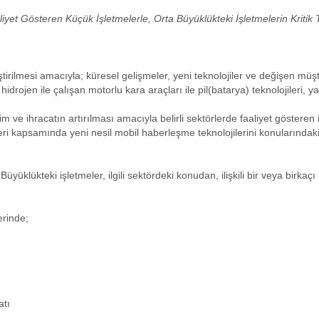
iyet Gösteren Küçük İşletmelerle, Orta Büyüklükteki İşletmelerin Kritik
irilmesi amacıyla; küresel gelişmeler, yeni teknolojiler ve değişen müş
idrojen ile çalışan motorlu kara araçları ile pil(batarya) teknolojileri, ya
m ve ihracatın artırılması amacıyla belirli sektörlerde faaliyet gösteren 
ri kapsamında yeni nesil mobil haberleşme teknolojilerini konularındaki 
üyüklükteki işletmeler, ilgili sektördeki konudan, ilişkili bir veya birkaçı
erinde;
atı