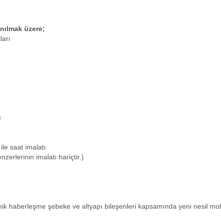
nılmak üzere;
ları
ı
ile saat imalatı
zerlerinin imalatı hariçtir.)
ronik haberleşme şebeke ve altyapı bileşenleri kapsamında yeni nesil mob