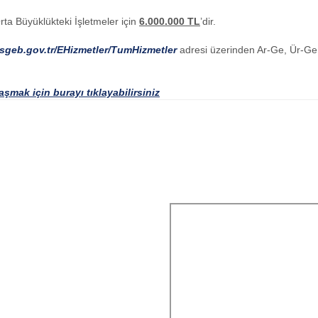
Orta Büyüklükteki İşletmeler için
6.000.000 TL
’dir.
osgeb.gov.tr/EHizmetler/TumHizmetler
adresi üzerinden Ar-Ge, Ür-G
laşmak için burayı tıklayabilirsiniz