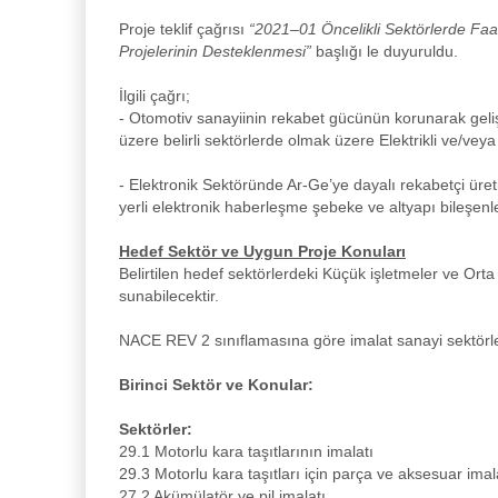
Proje teklif çağrısı
“2021–01 Öncelikli Sektörlerde Faal
Projelerinin Desteklenmesi”
başlığı le duyuruldu.
İlgili çağrı;
- Otomotiv sanayiinin rekabet gücünün korunarak gelişt
üzere belirli sektörlerde olmak üzere Elektrikli ve/veya h
- Elektronik Sektöründe Ar-Ge’ye dayalı rekabetçi üreti
yerli elektronik haberleşme şebeke ve altyapı bileşenle
Hedef Sektör ve Uygun Proje Konuları
Belirtilen hedef sektörlerdeki Küçük işletmeler ve Orta B
sunabilecektir.
NACE REV 2 sınıflamasına göre imalat sanayi sektörl
Birinci Sektör ve Konular:
Sektörler:
29.1 Motorlu kara taşıtlarının imalatı
29.3 Motorlu kara taşıtları için parça ve aksesuar imal
27.2 Akümülatör ve pil imalatı