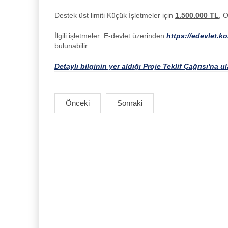
Destek üst limiti Küçük İşletmeler için
1.500.000 TL
, 
İlgili işletmeler E-devlet üzerinden
https://edevlet.k
bulunabilir.
Detaylı bilginin yer aldığı Proje Teklif Çağrısı'na u
Önceki
Sonraki