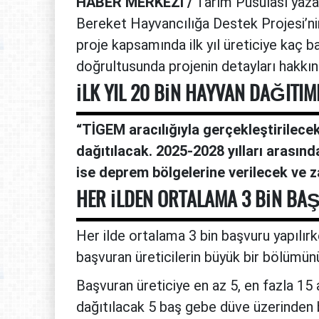
HABER MERKEZİ /
Tarım Pusulası yaza
Bereket Hayvancılığa Destek Projesi’nin 
proje kapsamında ilk yıl üreticiye kaç ba
doğrultusunda projenin detayları hakkın
İLK YIL 20 BİN HAYVAN DAĞITIM
“TİGEM aracılığıyla gerçekleştirilece
dağıtılacak. 2025-2028 yılları arasınd
ise deprem bölgelerine verilecek ve z
HER İLDEN ORTALAMA 3 BİN BAŞ
Her ilde ortalama 3 bin başvuru yapılır
başvuran üreticilerin büyük bir bölümü
Başvuran üreticiye en az 5, en fazla 1
dağıtılacak 5 baş gebe düve üzerinden bi