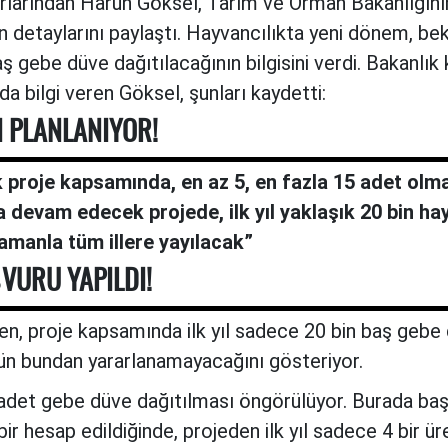
rlarından Harun Göksel, Tarım ve Orman Bakanlığını
detaylarını paylaştı. Hayvancılıkta yeni dönem, bekle
ş gebe düve dağıtılacağının bilgisini verdi. Bakanlık 
da bilgi veren Göksel, şunları kaydetti:
I PLANLANIYOR!
k proje kapsamında, en az 5, en fazla 15 adet olma
a devam edecek projede, ilk yıl yaklaşık 20 bin ha
amanla tüm illere yayılacak”
VURU YAPILDI!
ken, proje kapsamında ilk yıl sadece 20 bin baş gebe
nün bundan yararlanamayacağını gösteriyor.
5 adet gebe düve dağıtılması öngörülüyor. Burada baş
r hesap edildiğinde, projeden ilk yıl sadece 4 bir üre