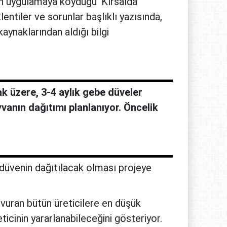
n uygulamaya koyduğu ‘Kırsalda
ntiler ve sorunlar başlıklı yazısında,
kaynaklarından aldığı bilgi
k üzere, 3-4 aylık gebe düveler
yvanın dağıtımı planlanıyor. Öncelik
 düvenin dağıtılacak olması projeye
vuran bütün üreticilere en düşük
ticinin yararlanabileceğini gösteriyor.