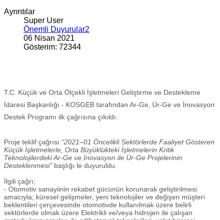
Ayrıntılar
Super User
Önemli Duyurular2
06 Nisan 2021
Gösterim: 72344
T.C. Küçük ve Orta Ölçekli İşletmeleri Geliştirme ve Destekleme
İdaresi Başkanlığı - KOSGEB tarafından Ar-Ge, Ür-Ge ve İnovasyon
Destek Programı ilk çağrısına çıkıldı.
Proje teklif çağrısı
“2021–01 Öncelikli Sektörlerde Faaliyet Gösteren
Küçük İşletmelerle, Orta Büyüklükteki İşletmelerin Kritik
Teknolojilerdeki Ar-Ge ve İnovasyon ile Ür-Ge Projelerinin
Desteklenmesi”
başlığı le duyuruldu.
İlgili çağrı;
- Otomotiv sanayiinin rekabet gücünün korunarak geliştirilmesi
amacıyla; küresel gelişmeler, yeni teknolojiler ve değişen müşteri
beklentileri çerçevesinde otomotivde kullanılmak üzere belirli
sektörlerde olmak üzere Elektrikli ve/veya hidrojen ile çalışan