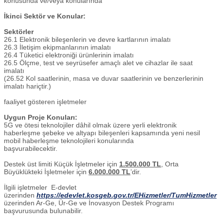
konusunda ve/veya konularında
İkinci Sektör ve Konular:
Sektörler
26.1 Elektronik bileşenlerin ve devre kartlarının imalatı
26.3 İletişim ekipmanlarının imalatı
26.4 Tüketici elektroniği ürünlerinin imalatı
26.5 Ölçme, test ve seyrüsefer amaçlı alet ve cihazlar ile saat
imalatı
(26.52 Kol saatlerinin, masa ve duvar saatlerinin ve benzerlerinin
imalatı hariçtir.)
faaliyet gösteren işletmeler
Uygun Proje Konuları:
5G ve ötesi teknolojiler dâhil olmak üzere yerli elektronik
haberleşme şebeke ve altyapı bileşenleri kapsamında yeni nesil
mobil haberleşme teknolojileri konularında
başvurabilecektir.
Destek üst limiti Küçük İşletmeler için
1.500.000 TL
, Orta
Büyüklükteki İşletmeler için
6.000.000 TL
’dir.
İlgili işletmeler E-devlet
üzerinden
https://edevlet.kosgeb.gov.tr/EHizmetler/TumHizmetler
üzerinden Ar-Ge, Ür-Ge ve İnovasyon Destek Programı
başvurusunda bulunabilir.