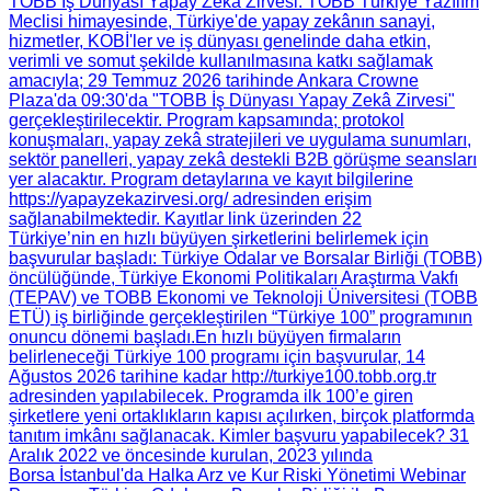
TOBB İş Dünyası Yapay Zekâ Zirvesi
: TOBB Türkiye Yazılım
Meclisi himayesinde, Türkiye'de yapay zekânın sanayi,
hizmetler, KOBİ'ler ve iş dünyası genelinde daha etkin,
verimli ve somut şekilde kullanılmasına katkı sağlamak
amacıyla; 29 Temmuz 2026 tarihinde Ankara Crowne
Plaza'da 09:30'da "TOBB İş Dünyası Yapay Zekâ Zirvesi"
gerçekleştirilecektir. Program kapsamında; protokol
konuşmaları, yapay zekâ stratejileri ve uygulama sunumları,
sektör panelleri, yapay zekâ destekli B2B görüşme seansları
yer alacaktır. Program detaylarına ve kayıt bilgilerine
https://yapayzekazirvesi.org/ adresinden erişim
sağlanabilmektedir. Kayıtlar link üzerinden 22
Türkiye’nin en hızlı büyüyen şirketlerini belirlemek için
başvurular başladı
: Türkiye Odalar ve Borsalar Birliği (TOBB)
öncülüğünde, Türkiye Ekonomi Politikaları Araştırma Vakfı
(TEPAV) ve TOBB Ekonomi ve Teknoloji Üniversitesi (TOBB
ETÜ) iş birliğinde gerçekleştirilen “Türkiye 100” programının
onuncu dönemi başladı.​ En hızlı büyüyen firmaların
belirleneceği Türkiye 100 programı için başvurular, 14
Ağustos 2026 tarihine kadar http://turkiye100.tobb.org.tr
adresinden yapılabilecek. Programda ilk 100’e giren
şirketlere yeni ortaklıkların kapısı açılırken, birçok platformda
tanıtım imkânı sağlanacak. Kimler başvuru yapabilecek? 31
Aralık 2022 ve öncesinde kurulan, 2023 yılında
Borsa İstanbul'da Halka Arz ve Kur Riski Yönetimi Webinar