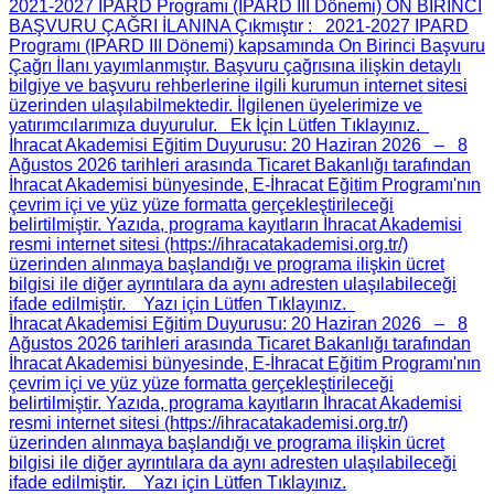
2021-2027 IPARD Programı (IPARD III Dönemi) ON BİRİNCİ
BAŞVURU ÇAĞRI İLANINA Çıkmıştır
: 2021-2027 IPARD
Programı (IPARD III Dönemi) kapsamında On Birinci Başvuru
Çağrı İlanı yayımlanmıştır. Başvuru çağrısına ilişkin detaylı
bilgiye ve başvuru rehberlerine ilgili kurumun internet sitesi
üzerinden ulaşılabilmektedir. İlgilenen üyelerimize ve
yatırımcılarımıza duyurulur. Ek İçin Lütfen Tıklayınız.
İhracat Akademisi Eğitim Duyurusu
: 20 Haziran 2026 – 8
Ağustos 2026 tarihleri arasında Ticaret Bakanlığı tarafından
İhracat Akademisi bünyesinde, E-İhracat Eğitim Programı'nın
çevrim içi ve yüz yüze formatta gerçekleştirileceği
belirtilmiştir. Yazıda, programa kayıtların İhracat Akademisi
resmi internet sitesi (https://ihracatakademisi.org.tr/)
üzerinden alınmaya başlandığı ve programa ilişkin ücret
bilgisi ile diğer ayrıntılara da aynı adresten ulaşılabileceği
ifade edilmiştir. Yazı için Lütfen Tıklayınız.
İhracat Akademisi Eğitim Duyurusu
: 20 Haziran 2026 – 8
Ağustos 2026 tarihleri arasında Ticaret Bakanlığı tarafından
İhracat Akademisi bünyesinde, E-İhracat Eğitim Programı'nın
çevrim içi ve yüz yüze formatta gerçekleştirileceği
belirtilmiştir. Yazıda, programa kayıtların İhracat Akademisi
resmi internet sitesi (https://ihracatakademisi.org.tr/)
üzerinden alınmaya başlandığı ve programa ilişkin ücret
bilgisi ile diğer ayrıntılara da aynı adresten ulaşılabileceği
ifade edilmiştir. Yazı için Lütfen Tıklayınız.