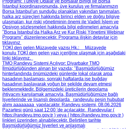
Programı
: Türkiye Odalar ve Borsalar Birliği ile Borsa
İstanbul koordinasyonunda, üye kuruluş ve firmalarımızın
Borsa İstanbul'un sunduğu olanakları yakından tanımaları,
halka arz süreçleri hakkında birinci elden ve doğru bilgiye
ulaşmaları, kur riski yönetiminin önemi ile Vadeli İşlem ve
Opsiyon sözleşmeleri hakkında bilgi edinmeleri amacıyla
"Borsa İstanbul'da Halka Arz ve Kur Riski Yönetimi Webinar
Programı" düzenlenecektir. Programa ilişkin detaylar için
tıklayınız
TOKİ den gelen Müzayede yazısı Hk.
: Müzayede
konulu TOKİ den gelen yazı içeriğine ulaşmak için aşağıdaki
linki tıklayınız.
TMO Randevu Sistemi Açılıyor
: Diyarbakır TMO
İlmüdürlüğünden alınan bir yazıda; "Başmüdürlüğümüz
hinterlandında önümüzdeki günlerde lokal olarak arpa
hasadının başlaması, sonraki haftalarda ise buğday
hasadının başlayarak yoğun bir şekilde devam etmesi
beklenmektedir. Bölgemizdeki üreticilerin depolama
ihtiyacını karşılamak amacıyla, Başmüdürlüğümüze bağlı
İşyerlerinde ve lisanslı depolarda randevulu peşin hububat
alımı aaaaaaaa yapılacaktır. Randevu sistemi, 08.06.2026
Pazartesi günü saat 12:00 'de açılacaktır. Randevular (
https://randevu.tmo.gov.tr ) veya ( https://randevu.tmo.gov.tr )
linkleri üzerinden alınabilecektir. Belirtilen tarihte
Başmüdürlüğümüz İşyerleri ve anlaşmalı