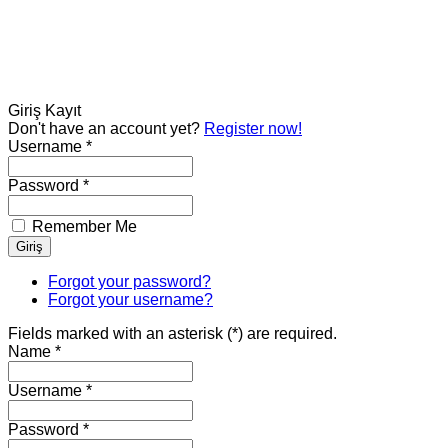
Giriş
Kayıt
Don't have an account yet?
Register now!
Username *
Password *
Remember Me
Forgot your password?
Forgot your username?
Fields marked with an asterisk (*) are required.
Name *
Username *
Password *