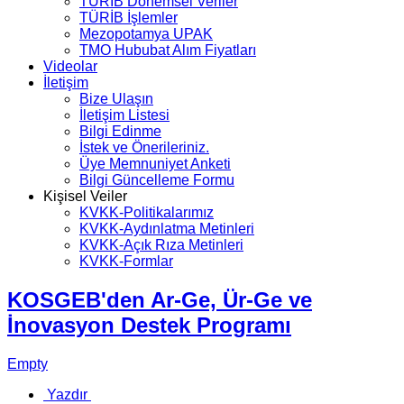
TÜRİB Dönemsel Veriler
TÜRİB İşlemler
Mezopotamya UPAK
TMO Hububat Alım Fiyatları
Videolar
İletişim
Bize Ulaşın
İletişim Listesi
Bilgi Edinme
İstek ve Önerileriniz.
Üye Memnuniyet Anketi
Bilgi Güncelleme Formu
Kişisel Veiler
KVKK-Politikalarımız
KVKK-Aydınlatma Metinleri
KVKK-Açık Rıza Metinleri
KVKK-Formlar
KOSGEB'den Ar-Ge, Ür-Ge ve
İnovasyon Destek Programı
Empty
Yazdır