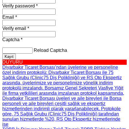
Verify password *
Email *
Verify email *
Captcha *
Reload Captcha
Kayıt
DUYURU
Diyarbakır Ticaret Borsası’ndan üyelerine ve personeline
özel indirim protokolü
: Diyarbakır Ticaret Borsası ile 75
Sağlık Grubu (Clinic75 Diş Polikliniği) ve RS Oto Ekspertiz
arasında, üyelerimize ve personelimize yönelik indirim
protokolü imzalandı. Borsamız Genel Sekreteri Vasfiye Yiğit
ile firma yetkilileri arasında imzalanan protokol kapsamında,
Diyarbakır Ticaret Borsası üyeleri ve aile bireyleri ile Borsa
personeli ve aile bireyleri çeşitli sağlık ve ekspertiz
hizmetlerinden indirimli olarak yararlanabilecek. Protokole
göre, 75 Sağlık Grubu (Clinic75 Diş Polikliniği) tarafından
sunulan hizmetlerde %20, RS Oto Ekspertiz hizmetlerinde
ise