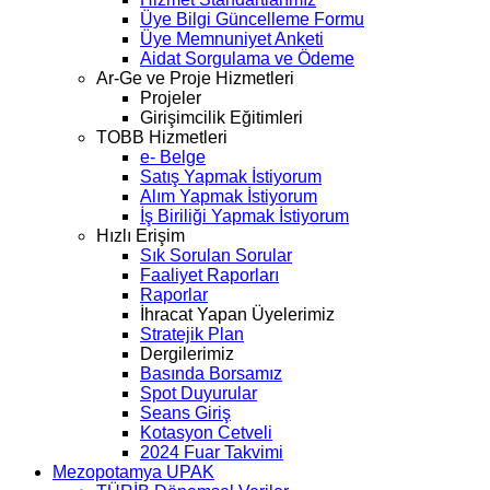
Üye Bilgi Güncelleme Formu
Üye Memnuniyet Anketi
Aidat Sorgulama ve Ödeme
Ar-Ge ve Proje Hizmetleri
Projeler
Girişimcilik Eğitimleri
TOBB Hizmetleri
e- Belge
Satış Yapmak İstiyorum
Alım Yapmak İstiyorum
İş Biriliği Yapmak İstiyorum
Hızlı Erişim
Sık Sorulan Sorular
Faaliyet Raporları
Raporlar
İhracat Yapan Üyelerimiz
Stratejik Plan
Dergilerimiz
Basında Borsamız
Spot Duyurular
Seans Giriş
Kotasyon Cetveli
2024 Fuar Takvimi
Mezopotamya UPAK