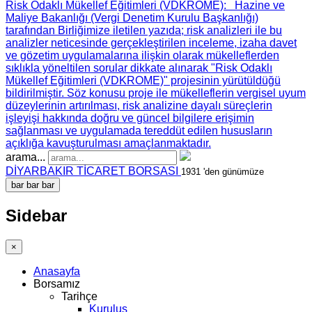
Risk Odaklı Mükellef Eğitimleri (VDKROME)
: Hazine ve
Maliye Bakanlığı (Vergi Denetim Kurulu Başkanlığı)
tarafından Birliğimize iletilen yazıda; risk analizleri ile bu
analizler neticesinde gerçekleştirilen inceleme, izaha davet
ve gözetim uygulamalarına ilişkin olarak mükelleflerden
sıklıkla yöneltilen sorular dikkate alınarak "Risk Odaklı
Mükellef Eğitimleri (VDKROME)" projesinin yürütüldüğü
bildirilmiştir. Söz konusu proje ile mükelleflerin vergisel uyum
düzeylerinin artırılması, risk analizine dayalı süreçlerin
işleyişi hakkında doğru ve güncel bilgilere erişimin
sağlanması ve uygulamada tereddüt edilen hususların
açıklığa kavuşturulması amaçlanmaktadır.
arama...
DİYARBAKIR TİCARET BORSASI
1931 'den günümüze
bar
bar
bar
Sidebar
×
Anasayfa
Borsamız
Tarihçe
Kuruluş