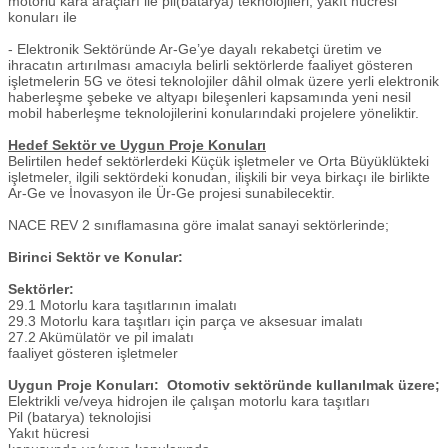
motorlu kara araçları ile pil(batarya) teknolojileri, yakıt hücresi
konuları ile
- Elektronik Sektöründe Ar-Ge’ye dayalı rekabetçi üretim ve
ihracatın artırılması amacıyla belirli sektörlerde faaliyet gösteren
işletmelerin 5G ve ötesi teknolojiler dâhil olmak üzere yerli elektronik
haberleşme şebeke ve altyapı bileşenleri kapsamında yeni nesil
mobil haberleşme teknolojilerini konularındaki projelere yöneliktir.
Hedef Sektör ve Uygun Proje Konuları
Belirtilen hedef sektörlerdeki Küçük işletmeler ve Orta Büyüklükteki
işletmeler, ilgili sektördeki konudan, ilişkili bir veya birkaçı ile birlikte
Ar-Ge ve İnovasyon ile Ür-Ge projesi sunabilecektir.
NACE REV 2 sınıflamasına göre imalat sanayi sektörlerinde;
Birinci Sektör ve Konular:
Sektörler:
29.1 Motorlu kara taşıtlarının imalatı
29.3 Motorlu kara taşıtları için parça ve aksesuar imalatı
27.2 Akümülatör ve pil imalatı
faaliyet gösteren işletmeler
Uygun Proje Konuları: Otomotiv sektöründe kullanılmak üzere;
Elektrikli ve/veya hidrojen ile çalışan motorlu kara taşıtları
Pil (batarya) teknolojisi
Yakıt hücresi