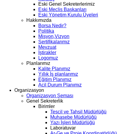
Eski Genel Sekreterlerimiz
Eski Meclis Başkanları
Eski Yönetim Kurulu Üyeleri
Hakkımızda
Borsa Nedir?
Politika
Misyon,Vizyon
Sertifikalarımız
Mevzuat
İştirakler
Logomuz
Planlarımız
Kalite Planımız
Yıllık İş planlarımız
Eğitim Planımız
Acil Durum Planımız
Organizasyon
Organizasyon Şeması
Genel Sekreterlik
Birimler
Tescil ve Tahsil Müdürlüğü
Muhasebe Müdürlüğü
Yazı İşleri Müdürlüğü
Laboratuvar
Ar-Ge ve Proje Koordinatörlüğü