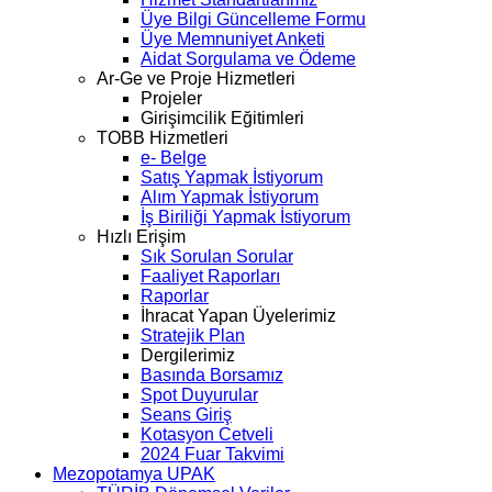
Üye Bilgi Güncelleme Formu
Üye Memnuniyet Anketi
Aidat Sorgulama ve Ödeme
Ar-Ge ve Proje Hizmetleri
Projeler
Girişimcilik Eğitimleri
TOBB Hizmetleri
e- Belge
Satış Yapmak İstiyorum
Alım Yapmak İstiyorum
İş Biriliği Yapmak İstiyorum
Hızlı Erişim
Sık Sorulan Sorular
Faaliyet Raporları
Raporlar
İhracat Yapan Üyelerimiz
Stratejik Plan
Dergilerimiz
Basında Borsamız
Spot Duyurular
Seans Giriş
Kotasyon Cetveli
2024 Fuar Takvimi
Mezopotamya UPAK