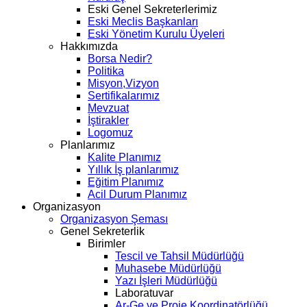
Eski Genel Sekreterlerimiz
Eski Meclis Başkanları
Eski Yönetim Kurulu Üyeleri
Hakkımızda
Borsa Nedir?
Politika
Misyon,Vizyon
Sertifikalarımız
Mevzuat
İştirakler
Logomuz
Planlarımız
Kalite Planımız
Yıllık İş planlarımız
Eğitim Planımız
Acil Durum Planımız
Organizasyon
Organizasyon Şeması
Genel Sekreterlik
Birimler
Tescil ve Tahsil Müdürlüğü
Muhasebe Müdürlüğü
Yazı İşleri Müdürlüğü
Laboratuvar
Ar-Ge ve Proje Koordinatörlüğü