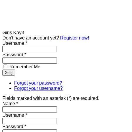
Giriş
Kayıt
Don't have an account yet?
Register now!
Username *
Password *
Remember Me
Forgot your password?
Forgot your username?
Fields marked with an asterisk (*) are required.
Name *
Username *
Password *