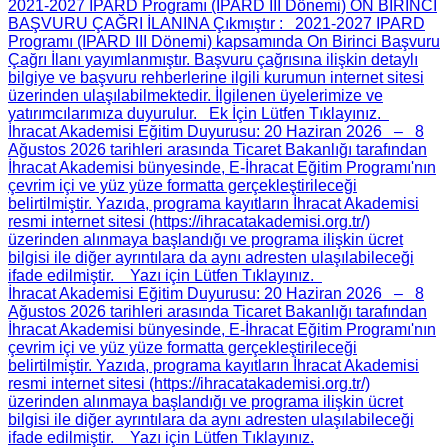
2021-2027 IPARD Programı (IPARD III Dönemi) ON BİRİNCİ
BAŞVURU ÇAĞRI İLANINA Çıkmıştır
: 2021-2027 IPARD
Programı (IPARD III Dönemi) kapsamında On Birinci Başvuru
Çağrı İlanı yayımlanmıştır. Başvuru çağrısına ilişkin detaylı
bilgiye ve başvuru rehberlerine ilgili kurumun internet sitesi
üzerinden ulaşılabilmektedir. İlgilenen üyelerimize ve
yatırımcılarımıza duyurulur. Ek İçin Lütfen Tıklayınız.
İhracat Akademisi Eğitim Duyurusu
: 20 Haziran 2026 – 8
Ağustos 2026 tarihleri arasında Ticaret Bakanlığı tarafından
İhracat Akademisi bünyesinde, E-İhracat Eğitim Programı'nın
çevrim içi ve yüz yüze formatta gerçekleştirileceği
belirtilmiştir. Yazıda, programa kayıtların İhracat Akademisi
resmi internet sitesi (https://ihracatakademisi.org.tr/)
üzerinden alınmaya başlandığı ve programa ilişkin ücret
bilgisi ile diğer ayrıntılara da aynı adresten ulaşılabileceği
ifade edilmiştir. Yazı için Lütfen Tıklayınız.
İhracat Akademisi Eğitim Duyurusu
: 20 Haziran 2026 – 8
Ağustos 2026 tarihleri arasında Ticaret Bakanlığı tarafından
İhracat Akademisi bünyesinde, E-İhracat Eğitim Programı'nın
çevrim içi ve yüz yüze formatta gerçekleştirileceği
belirtilmiştir. Yazıda, programa kayıtların İhracat Akademisi
resmi internet sitesi (https://ihracatakademisi.org.tr/)
üzerinden alınmaya başlandığı ve programa ilişkin ücret
bilgisi ile diğer ayrıntılara da aynı adresten ulaşılabileceği
ifade edilmiştir. Yazı için Lütfen Tıklayınız.