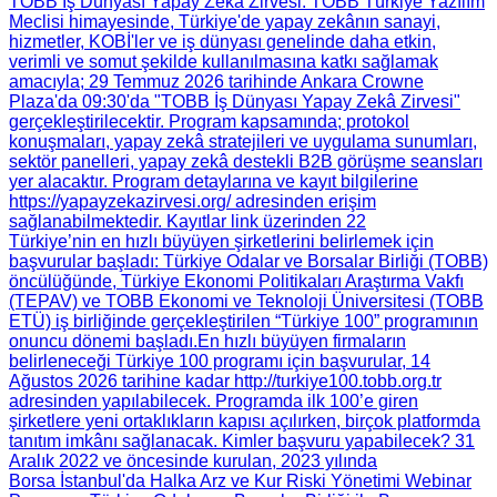
TOBB İş Dünyası Yapay Zekâ Zirvesi
: TOBB Türkiye Yazılım
Meclisi himayesinde, Türkiye'de yapay zekânın sanayi,
hizmetler, KOBİ'ler ve iş dünyası genelinde daha etkin,
verimli ve somut şekilde kullanılmasına katkı sağlamak
amacıyla; 29 Temmuz 2026 tarihinde Ankara Crowne
Plaza'da 09:30'da "TOBB İş Dünyası Yapay Zekâ Zirvesi"
gerçekleştirilecektir. Program kapsamında; protokol
konuşmaları, yapay zekâ stratejileri ve uygulama sunumları,
sektör panelleri, yapay zekâ destekli B2B görüşme seansları
yer alacaktır. Program detaylarına ve kayıt bilgilerine
https://yapayzekazirvesi.org/ adresinden erişim
sağlanabilmektedir. Kayıtlar link üzerinden 22
Türkiye’nin en hızlı büyüyen şirketlerini belirlemek için
başvurular başladı
: Türkiye Odalar ve Borsalar Birliği (TOBB)
öncülüğünde, Türkiye Ekonomi Politikaları Araştırma Vakfı
(TEPAV) ve TOBB Ekonomi ve Teknoloji Üniversitesi (TOBB
ETÜ) iş birliğinde gerçekleştirilen “Türkiye 100” programının
onuncu dönemi başladı.​ En hızlı büyüyen firmaların
belirleneceği Türkiye 100 programı için başvurular, 14
Ağustos 2026 tarihine kadar http://turkiye100.tobb.org.tr
adresinden yapılabilecek. Programda ilk 100’e giren
şirketlere yeni ortaklıkların kapısı açılırken, birçok platformda
tanıtım imkânı sağlanacak. Kimler başvuru yapabilecek? 31
Aralık 2022 ve öncesinde kurulan, 2023 yılında
Borsa İstanbul'da Halka Arz ve Kur Riski Yönetimi Webinar