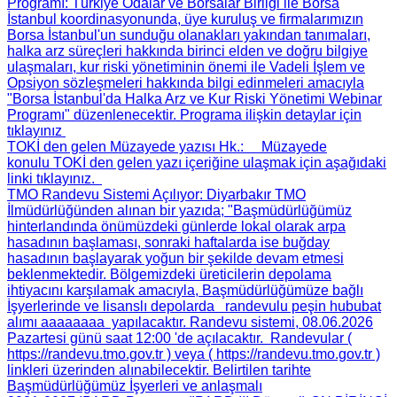
Programı
: Türkiye Odalar ve Borsalar Birliği ile Borsa
İstanbul koordinasyonunda, üye kuruluş ve firmalarımızın
Borsa İstanbul'un sunduğu olanakları yakından tanımaları,
halka arz süreçleri hakkında birinci elden ve doğru bilgiye
ulaşmaları, kur riski yönetiminin önemi ile Vadeli İşlem ve
Opsiyon sözleşmeleri hakkında bilgi edinmeleri amacıyla
"Borsa İstanbul'da Halka Arz ve Kur Riski Yönetimi Webinar
Programı" düzenlenecektir. Programa ilişkin detaylar için
tıklayınız
TOKİ den gelen Müzayede yazısı Hk.
: Müzayede
konulu TOKİ den gelen yazı içeriğine ulaşmak için aşağıdaki
linki tıklayınız.
TMO Randevu Sistemi Açılıyor
: Diyarbakır TMO
İlmüdürlüğünden alınan bir yazıda; "Başmüdürlüğümüz
hinterlandında önümüzdeki günlerde lokal olarak arpa
hasadının başlaması, sonraki haftalarda ise buğday
hasadının başlayarak yoğun bir şekilde devam etmesi
beklenmektedir. Bölgemizdeki üreticilerin depolama
ihtiyacını karşılamak amacıyla, Başmüdürlüğümüze bağlı
İşyerlerinde ve lisanslı depolarda randevulu peşin hububat
alımı aaaaaaaa yapılacaktır. Randevu sistemi, 08.06.2026
Pazartesi günü saat 12:00 'de açılacaktır. Randevular (
https://randevu.tmo.gov.tr ) veya ( https://randevu.tmo.gov.tr )
linkleri üzerinden alınabilecektir. Belirtilen tarihte
Başmüdürlüğümüz İşyerleri ve anlaşmalı