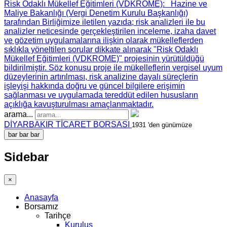
Risk Odaklı Mükellef Eğitimleri (VDKROME)
: Hazine ve
Maliye Bakanlığı (Vergi Denetim Kurulu Başkanlığı)
tarafından Birliğimize iletilen yazıda; risk analizleri ile bu
analizler neticesinde gerçekleştirilen inceleme, izaha davet
ve gözetim uygulamalarına ilişkin olarak mükelleflerden
sıklıkla yöneltilen sorular dikkate alınarak "Risk Odaklı
Mükellef Eğitimleri (VDKROME)" projesinin yürütüldüğü
bildirilmiştir. Söz konusu proje ile mükelleflerin vergisel uyum
düzeylerinin artırılması, risk analizine dayalı süreçlerin
işleyişi hakkında doğru ve güncel bilgilere erişimin
sağlanması ve uygulamada tereddüt edilen hususların
açıklığa kavuşturulması amaçlanmaktadır.
arama...
DİYARBAKIR TİCARET BORSASI
1931 'den günümüze
bar
bar
bar
Sidebar
×
Anasayfa
Borsamız
Tarihçe
Kuruluş