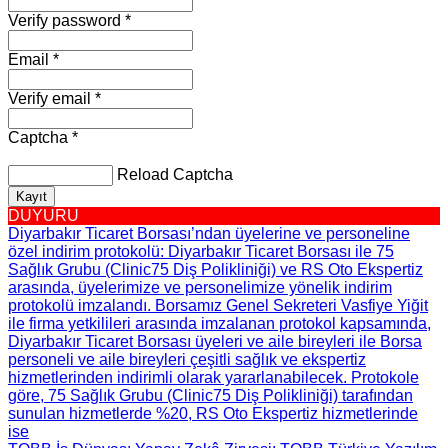
Verify password *
Email *
Verify email *
Captcha *
Reload Captcha
Kayıt
DUYURU
Diyarbakır Ticaret Borsası’ndan üyelerine ve personeline
özel indirim protokolü
: Diyarbakır Ticaret Borsası ile 75
Sağlık Grubu (Clinic75 Diş Polikliniği) ve RS Oto Ekspertiz
arasında, üyelerimize ve personelimize yönelik indirim
protokolü imzalandı. Borsamız Genel Sekreteri Vasfiye Yiğit
ile firma yetkilileri arasında imzalanan protokol kapsamında,
Diyarbakır Ticaret Borsası üyeleri ve aile bireyleri ile Borsa
personeli ve aile bireyleri çeşitli sağlık ve ekspertiz
hizmetlerinden indirimli olarak yararlanabilecek. Protokole
göre, 75 Sağlık Grubu (Clinic75 Diş Polikliniği) tarafından
sunulan hizmetlerde %20, RS Oto Ekspertiz hizmetlerinde
ise