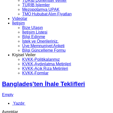
TÜRİB Dönemsel Veriler
TÜRİB İşlemler
Mezopotamya UPAK
TMO Hububat Alım Fiyatları
Videolar
İletişim
Bize Ulaşın
İletişim Listesi
Bilgi Edinme
İstek ve Önerileriniz.
Üye Memnuniyet Anketi
Bilgi Güncelleme Formu
Kişisel Veiler
KVKK-Politikalarımız
KVKK-Aydınlatma Metinleri
KVKK-Açık Rıza Metinleri
KVKK-Formlar
Bangladeş'ten İhale Teklifleri
Empty
Yazdır
Ayrıntılar