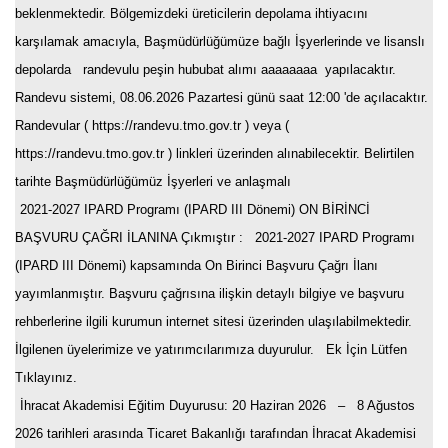
beklenmektedir. Bölgemizdeki üreticilerin depolama ihtiyacını
karşılamak amacıyla, Başmüdürlüğümüze bağlı İşyerlerinde ve lisanslı
depolarda randevulu peşin hububat alımı aaaaaaaa yapılacaktır.
Randevu sistemi, 08.06.2026 Pazartesi günü saat 12:00 'de açılacaktır.
Randevular ( https://randevu.tmo.gov.tr ) veya (
https://randevu.tmo.gov.tr ) linkleri üzerinden alınabilecektir. Belirtilen
tarihte Başmüdürlüğümüz İşyerleri ve anlaşmalı
2021-2027 IPARD Programı (IPARD III Dönemi) ON BİRİNCİ
BAŞVURU ÇAĞRI İLANINA Çıkmıştır
: 2021-2027 IPARD Programı
(IPARD III Dönemi) kapsamında On Birinci Başvuru Çağrı İlanı
yayımlanmıştır. Başvuru çağrısına ilişkin detaylı bilgiye ve başvuru
rehberlerine ilgili kurumun internet sitesi üzerinden ulaşılabilmektedir.
İlgilenen üyelerimize ve yatırımcılarımıza duyurulur. Ek İçin Lütfen
Tıklayınız.
İhracat Akademisi Eğitim Duyurusu
: 20 Haziran 2026 – 8 Ağustos
2026 tarihleri arasında Ticaret Bakanlığı tarafından İhracat Akademisi