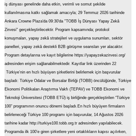
iş dünyası genelinde daha etkin, verimli ve somut şekilde
kullanılmasına katkı sağlamak amacıyla; 29 Temmuz 2026 tarihinde
Ankara Crowne Plaza'da 09:30'da "TOBB İş Dünyası Yapay Zekâ
Zirvesi" gerçekleştirilecektir. Program kapsamında; protokol
konuşmaları, yapay zekâ stratejileri ve uygulama sunumları, sektör
panelleri, yapay zekâ destekli B2B görüşme seansları yer alacaktır.
Program detaylarına ve kayıt bilgilerine https://yapayzekazirvesi.org/
adresinden erişim sağlanabilmektedir. Kayıtlar link üzerinden 22
Türkiye’nin en hızlı büyüyen şirketlerini belirlemek için başvurular
başladı
: Türkiye Odalar ve Borsalar Birliği (TOBB) öncülüğünde, Türkiye
Ekonomi Politikaları Araştırma Vakfı (TEPAV) ve TOBB Ekonomi ve
Teknoloji Üniversitesi (TOBB ETÜ) iş birliğinde gerçekleştirilen “Türkiye
100” programının onuncu dönemi başladı.​ En hızlı büyüyen firmaların
belirleneceği Türkiye 100 programı için başvurular, 14 Ağustos 2026
tarihine kadar http://turkiye100.tobb.org.tr adresinden yapılabilecek.
Programda ilk 100’e giren şirketlere yeni ortaklıkların kapısı açılırken,