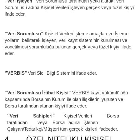
“Veri İşleyen”
Veri Sorumlusu tarafından yetki alarak, Veri
Sorumlusu adına Kişisel Verileri işleyen gerçek veya tüzel kişiyi
ifade eder.
“Veri Sorumlusu”
Kişisel Verileri İşleme amaçları ve İşleme
yollarını belirterek işleyen, veri kayıt sisteminin kurulması ve
yönetilmesi sorumluluğu bulunan gerçek veya tüzel kişiyi ifade
eder.
‘’VERBIS’’
Veri Sicil Bilgi Sistemini ifade eder.
“Veri Sorumlusu İrtibat Kişisi”
VERBIS kayıt yükümlülüğü
kapsamında Borsa’nın Kurum ile olan ilişkilerini yürüten ve
Borsa tarafından atanan kişiyi ifade eder.
‘’Veri Sahipleri’’
Kişisel Verileri Borsa
tarafından veya Borsa adına işlenen
Çalışan/Tedarikçi/Müşteri tüm gerçek kişileri ifadeeder.
4. ÖZEL NİTELİKLİ KİŞİSEL