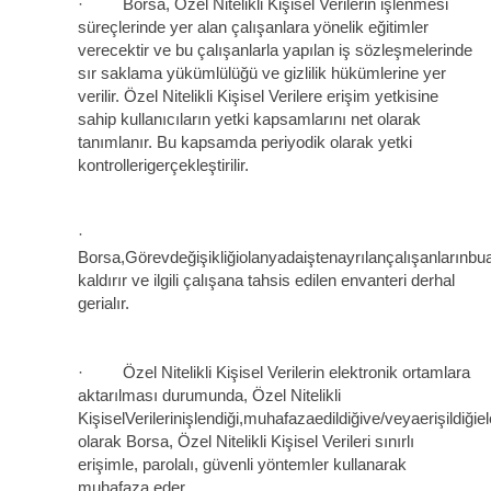
· Borsa, Özel Nitelikli Kişisel Verilerin işlenmesi
süreçlerinde yer alan çalışanlara yönelik eğitimler
verecektir ve bu çalışanlarla yapılan iş sözleşmelerinde
sır saklama yükümlülüğü ve gizlilik hükümlerine yer
verilir. Özel Nitelikli Kişisel Verilere erişim yetkisine
sahip kullanıcıların yetki kapsamlarını net olarak
tanımlanır. Bu kapsamda periyodik olarak yetki
kontrollerigerçekleştirilir.
·
Borsa,Görevdeğişikliğiolanyadaiştenayrılançalışanlarınbua
kaldırır ve ilgili çalışana tahsis edilen envanteri derhal
gerialır.
· Özel Nitelikli Kişisel Verilerin elektronik ortamlara
aktarılması durumunda, Özel Nitelikli
KişiselVerilerinişlendiği,muhafazaedildiğive/veyaerişildiğiele
olarak Borsa, Özel Nitelikli Kişisel Verileri sınırlı
erişimle, parolalı, güvenli yöntemler kullanarak
muhafaza eder.