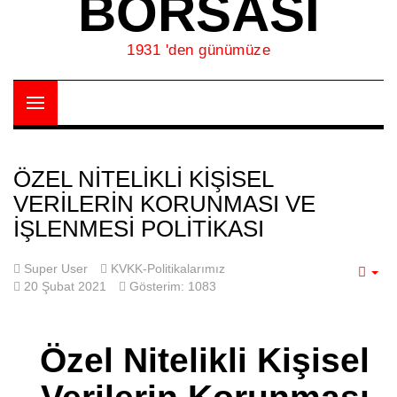
BORSASI
1931 'den günümüze
ÖZEL NITELIKLI KIŞISEL
VERILERIN KORUNMASI VE
İŞLENMESI POLITIKASI
Super User
KVKK-Politikalarımız
Em
20 Şubat 2021
Gösterim: 1083
Özel Nitelikli Kişisel