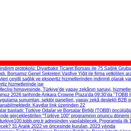
indirim protokolü
: Diyarbakır Ticaret Borsası ile 75 Sağlık Grub
dı. Borsamız Genel Sekreteri Vasfiye Yiğit ile firma yetkilileri
eyleri çeşitli sağlık ve ekspertiz hizmetlerinden indirimli olarak
tiz hizmetlerinde ise
eclisi himayesinde, Türkiye'de yapay zekânın sanayi, hizmetler,
mmuz 2026 tarihinde Ankara Crowne Plaza'da 09:30'da "TOBB İş 
uygulama sunumları, sektör panelleri, yapay zekâ destekli B2B g
lanabilmektedir. Kayıtlar link üzerinden 22
ular başladı
: Türkiye Odalar ve Borsalar Birliği (TOBB) öncülüğ
de gerçekleştirilen “Türkiye 100” programının onuncu dönemi baş
turkiye100.tobb.org.tr adresinden yapılabilecek. Programda ilk 100
ecek? 31 Aralık 2022 ve öncesinde kurulan, 2023 yılında