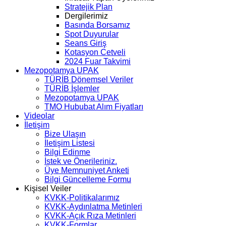
Stratejik Plan
Dergilerimiz
Basında Borsamız
Spot Duyurular
Seans Giriş
Kotasyon Cetveli
2024 Fuar Takvimi
Mezopotamya UPAK
TÜRİB Dönemsel Veriler
TÜRİB İşlemler
Mezopotamya UPAK
TMO Hububat Alım Fiyatları
Videolar
İletişim
Bize Ulaşın
İletişim Listesi
Bilgi Edinme
İstek ve Önerileriniz.
Üye Memnuniyet Anketi
Bilgi Güncelleme Formu
Kişisel Veiler
KVKK-Politikalarımız
KVKK-Aydınlatma Metinleri
KVKK-Açık Rıza Metinleri
KVKK-Formlar