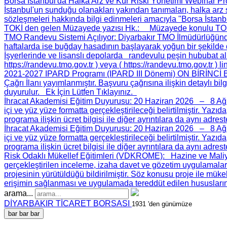
Borsa İstanbul'da Halka Arz ve Kur Riski Yönetimi Webinar P
İstanbul'un sunduğu olanakları yakından tanımaları, halka arz s
sözleşmeleri hakkında bilgi edinmeleri amacıyla "Borsa İstanbu
TOKİ den gelen Müzayede yazısı Hk.
: Müzayede konulu TOKİ d
TMO Randevu Sistemi Açılıyor
: Diyarbakır TMO İlmüdürlüğünd
haftalarda ise buğday hasadının başlayarak yoğun bir şekild
İşyerlerinde ve lisanslı depolarda randevulu peşin hububat al
https://randevu.tmo.gov.tr ) veya ( https://randevu.tmo.gov.tr ) 
2021-2027 IPARD Programı (IPARD III Dönemi) ON BİRİNC
Çağrı İlanı yayımlanmıştır. Başvuru çağrısına ilişkin detaylı bil
duyurulur. Ek İçin Lütfen Tıklayınız.
İhracat Akademisi Eğitim Duyurusu
: 20 Haziran 2026 – 8 Ağus
içi ve yüz yüze formatta gerçekleştirileceği belirtilmiştir. Yazı
programa ilişkin ücret bilgisi ile diğer ayrıntılara da aynı adres
İhracat Akademisi Eğitim Duyurusu
: 20 Haziran 2026 – 8 Ağus
içi ve yüz yüze formatta gerçekleştirileceği belirtilmiştir. Yazı
programa ilişkin ücret bilgisi ile diğer ayrıntılara da aynı adres
Risk Odaklı Mükellef Eğitimleri (VDKROME)
: Hazine ve Maliye
gerçekleştirilen inceleme, izaha davet ve gözetim uygulamaları
projesinin yürütüldüğü bildirilmiştir. Söz konusu proje ile mükel
erişimin sağlanması ve uygulamada tereddüt edilen hususları
arama...
DİYARBAKIR TİCARET BORSASI
1931 'den günümüze
bar
bar
bar