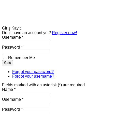
Giriş
Kayıt
Don't have an account yet?
Register now!
Username *
Password *
Remember Me
Forgot your password?
Forgot your username?
Fields marked with an asterisk (*) are required.
Name *
Username *
Password *