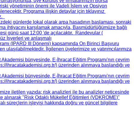
oordinasyonunda, üye kuruluş ve firmalarımızın Borsa
 riski yönetiminin önemi ile Vadeli İşlem ve Opsiyon
ecektir. Programa ilişkin detaylar için tıklayınız
ız.
deki günlerde lokal olarak arpa hasadının başlaması, sonraki
ama ihtiyacını karşılamak amacıyla, Başmüdürlüğümüze bağlı
si günü saat 12:00 'de açılacaktır. Randevular (
müz İşyerleri ve anlaşmalı
amı (IPARD III Dönemi) kapsamında On Birinci Başvuru
den ulaşılabilmektedir. İlgilenen üyelerimize ve yatırımcılarımıza
at Akademisi bünyesinde, E-İhracat Eğitim Programı'nın çevrim
ttps://ihracatakademisi.org.tr/) üzerinden alınmaya başlandığı ve
at Akademisi bünyesinde, E-İhracat Eğitim Programı'nın çevrim
ttps://ihracatakademisi.org.tr/) üzerinden alınmaya başlandığı ve
ze iletilen yazıda; risk analizleri ile bu analizler neticesinde
kate alınarak "Risk Odaklı Mükellef Eğitimleri (VDKROME)"
yalı süreçlerin işleyişi hakkında doğru ve güncel bilgilere