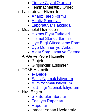
Fire ve Zayiat Oranları
Teminat Mektubu Örneği
Laboratuvar Hizmetleri
Analiz Talep Formu
Analiz Sonuçları
Laboratuvar Hakkında
Muamelat Hizmetleri
Hizmet Fiyat Tarifeleri
Hizmet Standartlarımız
Üye Bilgi Güncelleme Formu
Üye Memnuniyet Anketi
Aidat Sorgulama ve Ödeme
Ar-Ge ve Proje Hizmetleri
Projeler
Girişimcilik Eğitimleri
TOBB Hizmetleri
e- Belge
Satış Yapmak İstiyorum
Alım Yapmak İstiyorum
İş Biriliği Yapmak İstiyorum
Hızlı Erişim
Sık Sorulan Sorular
Faaliyet Raporları
Raporlar
İhracat Yapan Üyelerimiz