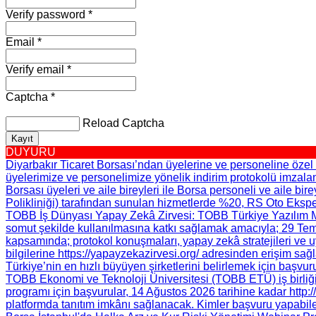
Verify password *
Email *
Verify email *
Captcha *
Reload Captcha
Kayıt
DUYURU
Diyarbakır Ticaret Borsası’ndan üyelerine ve personeline özel 
üyelerimize ve personelimize yönelik indirim protokolü imzalan
Borsası üyeleri ve aile bireyleri ile Borsa personeli ve aile bir
Polikliniği) tarafından sunulan hizmetlerde %20, RS Oto Eksper
TOBB İş Dünyası Yapay Zekâ Zirvesi
: TOBB Türkiye Yazılım M
somut şekilde kullanılmasına katkı sağlamak amacıyla; 29 Te
kapsamında; protokol konuşmaları, yapay zekâ stratejileri ve 
bilgilerine https://yapayzekazirvesi.org/ adresinden erişim sağ
Türkiye’nin en hızlı büyüyen şirketlerini belirlemek için başvur
TOBB Ekonomi ve Teknoloji Üniversitesi (TOBB ETÜ) iş birliğin
programı için başvurular, 14 Ağustos 2026 tarihine kadar http://
platformda tanıtım imkânı sağlanacak. Kimler başvuru yapabil