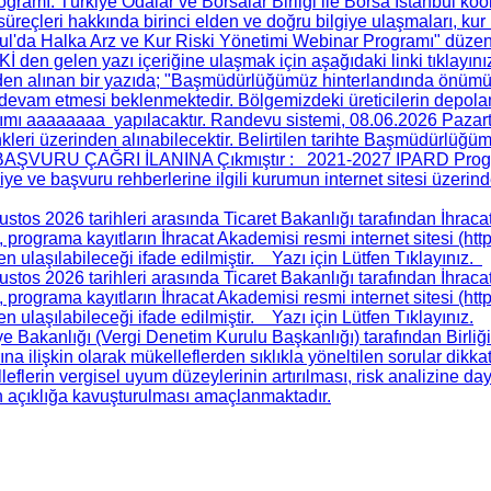
rogramı
: Türkiye Odalar ve Borsalar Birliği ile Borsa İstanbul k
üreçleri hakkında birinci elden ve doğru bilgiye ulaşmaları, kur
l'da Halka Arz ve Kur Riski Yönetimi Webinar Programı" düzenlen
en gelen yazı içeriğine ulaşmak için aşağıdaki linki tıklayın
en alınan bir yazıda; "Başmüdürlüğümüz hinterlandında önümüz
e devam etmesi beklenmektedir. Bölgemizdeki üreticilerin depol
ımı aaaaaaaa yapılacaktır. Randevu sistemi, 08.06.2026 Pazarte
linkleri üzerinden alınabilecektir. Belirtilen tarihte Başmüdürlüğü
İ BAŞVURU ÇAĞRI İLANINA Çıkmıştır
: 2021-2027 IPARD Progr
giye ve başvuru rehberlerine ilgili kurumun internet sitesi üzerin
tos 2026 tarihleri arasında Ticaret Bakanlığı tarafından İhrac
da, programa kayıtların İhracat Akademisi resmi internet sitesi (h
ten ulaşılabileceği ifade edilmiştir. Yazı için Lütfen Tıklayınız.
tos 2026 tarihleri arasında Ticaret Bakanlığı tarafından İhrac
da, programa kayıtların İhracat Akademisi resmi internet sitesi (h
ten ulaşılabileceği ifade edilmiştir. Yazı için Lütfen Tıklayınız.
 Bakanlığı (Vergi Denetim Kurulu Başkanlığı) tarafından Birliğimi
na ilişkin olarak mükelleflerden sıklıkla yöneltilen sorular dik
leflerin vergisel uyum düzeylerinin artırılması, risk analizine da
n açıklığa kavuşturulması amaçlanmaktadır.