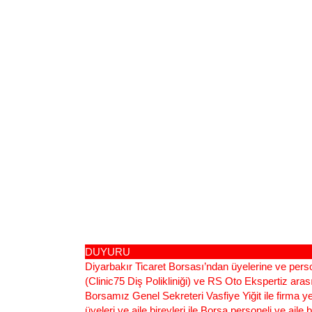
DUYURU
Diyarbakır Ticaret Borsası’ndan üyelerine ve perso
(Clinic75 Diş Polikliniği) ve RS Oto Ekspertiz ara
Borsamız Genel Sekreteri Vasfiye Yiğit ile firma y
üyeleri ve aile bireyleri ile Borsa personeli ve aile 