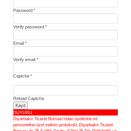
Password *
Verify password *
Email *
Verify email *
Captcha *
Reload Captcha
Kayıt
DUYURU
Diyarbakır Ticaret Borsası’ndan üyelerine ve
personeline özel indirim protokolü
: Diyarbakır Ticaret
Borsası ile 75 Sağlık Grubu (Clinic75 Diş Polikliniği) ve