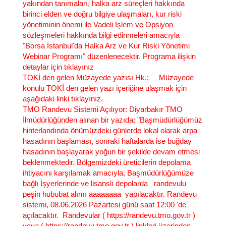
yakından tanımaları, halka arz süreçleri hakkında
birinci elden ve doğru bilgiye ulaşmaları, kur riski
yönetiminin önemi ile Vadeli İşlem ve Opsiyon
sözleşmeleri hakkında bilgi edinmeleri amacıyla
"Borsa İstanbul'da Halka Arz ve Kur Riski Yönetimi
Webinar Programı" düzenlenecektir. Programa ilişkin
detaylar için tıklayınız
TOKİ den gelen Müzayede yazısı Hk.
: Müzayede
konulu TOKİ den gelen yazı içeriğine ulaşmak için
aşağıdaki linki tıklayınız.
TMO Randevu Sistemi Açılıyor
: Diyarbakır TMO
İlmüdürlüğünden alınan bir yazıda; "Başmüdürlüğümüz
hinterlandında önümüzdeki günlerde lokal olarak arpa
hasadının başlaması, sonraki haftalarda ise buğday
hasadının başlayarak yoğun bir şekilde devam etmesi
beklenmektedir. Bölgemizdeki üreticilerin depolama
ihtiyacını karşılamak amacıyla, Başmüdürlüğümüze
bağlı İşyerlerinde ve lisanslı depolarda randevulu
peşin hububat alımı aaaaaaaa yapılacaktır. Randevu
sistemi, 08.06.2026 Pazartesi günü saat 12:00 'de
açılacaktır. Randevular ( https://randevu.tmo.gov.tr )
veya ( https://randevu.tmo.gov.tr ) linkleri üzerinden