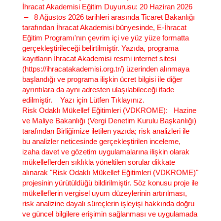
İhracat Akademisi Eğitim Duyurusu
: 20 Haziran 2026
– 8 Ağustos 2026 tarihleri arasında Ticaret Bakanlığı
tarafından İhracat Akademisi bünyesinde, E-İhracat
Eğitim Programı'nın çevrim içi ve yüz yüze formatta
gerçekleştirileceği belirtilmiştir. Yazıda, programa
kayıtların İhracat Akademisi resmi internet sitesi
(https://ihracatakademisi.org.tr/) üzerinden alınmaya
başlandığı ve programa ilişkin ücret bilgisi ile diğer
ayrıntılara da aynı adresten ulaşılabileceği ifade
edilmiştir. Yazı için Lütfen Tıklayınız.
Risk Odaklı Mükellef Eğitimleri (VDKROME)
: Hazine
ve Maliye Bakanlığı (Vergi Denetim Kurulu Başkanlığı)
tarafından Birliğimize iletilen yazıda; risk analizleri ile
bu analizler neticesinde gerçekleştirilen inceleme,
izaha davet ve gözetim uygulamalarına ilişkin olarak
mükelleflerden sıklıkla yöneltilen sorular dikkate
alınarak "Risk Odaklı Mükellef Eğitimleri (VDKROME)"
projesinin yürütüldüğü bildirilmiştir. Söz konusu proje ile
mükelleflerin vergisel uyum düzeylerinin artırılması,
risk analizine dayalı süreçlerin işleyişi hakkında doğru
ve güncel bilgilere erişimin sağlanması ve uygulamada