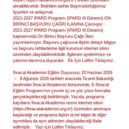
alınabilecektir. Belirtilen tarihte Başmüdürlüğümüz
İşyerleri ve anlaşmalı
2021-2027 IPARD Programı (IPARD III Dönemi) ON
BİRİNCİ BAŞVURU ÇAĞRI İLANINA Çıkmıştır
:
2021-2027 IPARD Programı (IPARD III Dönemi)
kapsamında On Birinci Başvuru Çağrı İlanı
yayımlanmıştır. Başvuru çağrısına ilişkin detaylı bilgiye
ve başvuru rehberlerine ilgili kurumun internet sitesi
üzerinden ulaşılabilmektedir. İlgilenen üyelerimize ve
yatırımcılarımıza duyurulur. Ek İçin Lütfen Tıklayınız.
İhracat Akademisi Eğitim Duyurusu
: 20 Haziran 2026
– 8 Ağustos 2026 tarihleri arasında Ticaret Bakanlığı
tarafından İhracat Akademisi bünyesinde, E-İhracat
Eğitim Programı'nın çevrim içi ve yüz yüze formatta
gerçekleştirileceği belirtilmiştir. Yazıda, programa
kayıtların İhracat Akademisi resmi internet sitesi
(https://ihracatakademisi.org.tr/) üzerinden alınmaya
başlandığı ve programa ilişkin ücret bilgisi ile diğer
ayrıntılara da aynı adresten ulaşılabileceği ifade
edilmiştir. Yazı için Lütfen Tıklayınız.