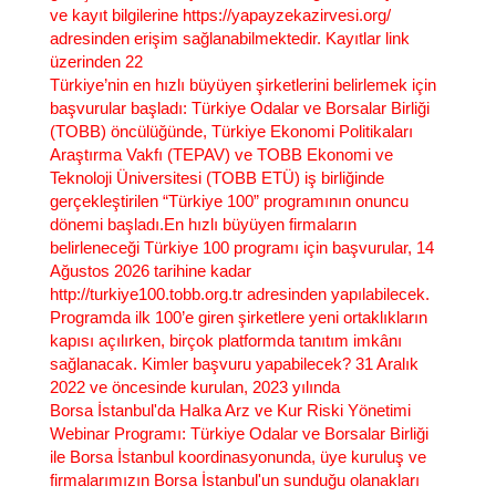
ve kayıt bilgilerine https://yapayzekazirvesi.org/
adresinden erişim sağlanabilmektedir. Kayıtlar link
üzerinden 22
Türkiye’nin en hızlı büyüyen şirketlerini belirlemek için
başvurular başladı
: Türkiye Odalar ve Borsalar Birliği
(TOBB) öncülüğünde, Türkiye Ekonomi Politikaları
Araştırma Vakfı (TEPAV) ve TOBB Ekonomi ve
Teknoloji Üniversitesi (TOBB ETÜ) iş birliğinde
gerçekleştirilen “Türkiye 100” programının onuncu
dönemi başladı.​ En hızlı büyüyen firmaların
belirleneceği Türkiye 100 programı için başvurular, 14
Ağustos 2026 tarihine kadar
http://turkiye100.tobb.org.tr adresinden yapılabilecek.
Programda ilk 100’e giren şirketlere yeni ortaklıkların
kapısı açılırken, birçok platformda tanıtım imkânı
sağlanacak. Kimler başvuru yapabilecek? 31 Aralık
2022 ve öncesinde kurulan, 2023 yılında
Borsa İstanbul'da Halka Arz ve Kur Riski Yönetimi
Webinar Programı
: Türkiye Odalar ve Borsalar Birliği
ile Borsa İstanbul koordinasyonunda, üye kuruluş ve
firmalarımızın Borsa İstanbul'un sunduğu olanakları