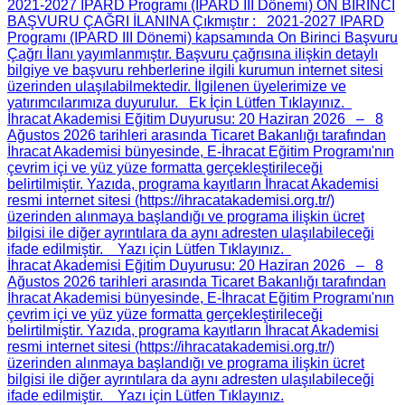
2021-2027 IPARD Programı (IPARD III Dönemi) ON BİRİNCİ
BAŞVURU ÇAĞRI İLANINA Çıkmıştır
: 2021-2027 IPARD
Programı (IPARD III Dönemi) kapsamında On Birinci Başvuru
Çağrı İlanı yayımlanmıştır. Başvuru çağrısına ilişkin detaylı
bilgiye ve başvuru rehberlerine ilgili kurumun internet sitesi
üzerinden ulaşılabilmektedir. İlgilenen üyelerimize ve
yatırımcılarımıza duyurulur. Ek İçin Lütfen Tıklayınız.
İhracat Akademisi Eğitim Duyurusu
: 20 Haziran 2026 – 8
Ağustos 2026 tarihleri arasında Ticaret Bakanlığı tarafından
İhracat Akademisi bünyesinde, E-İhracat Eğitim Programı'nın
çevrim içi ve yüz yüze formatta gerçekleştirileceği
belirtilmiştir. Yazıda, programa kayıtların İhracat Akademisi
resmi internet sitesi (https://ihracatakademisi.org.tr/)
üzerinden alınmaya başlandığı ve programa ilişkin ücret
bilgisi ile diğer ayrıntılara da aynı adresten ulaşılabileceği
ifade edilmiştir. Yazı için Lütfen Tıklayınız.
İhracat Akademisi Eğitim Duyurusu
: 20 Haziran 2026 – 8
Ağustos 2026 tarihleri arasında Ticaret Bakanlığı tarafından
İhracat Akademisi bünyesinde, E-İhracat Eğitim Programı'nın
çevrim içi ve yüz yüze formatta gerçekleştirileceği
belirtilmiştir. Yazıda, programa kayıtların İhracat Akademisi
resmi internet sitesi (https://ihracatakademisi.org.tr/)
üzerinden alınmaya başlandığı ve programa ilişkin ücret
bilgisi ile diğer ayrıntılara da aynı adresten ulaşılabileceği
ifade edilmiştir. Yazı için Lütfen Tıklayınız.