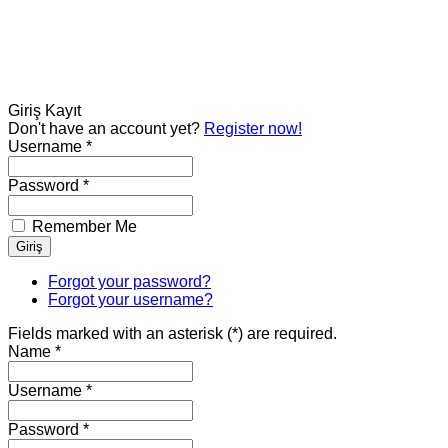
Giriş
Kayıt
Don't have an account yet?
Register now!
Username *
Password *
Remember Me
Forgot your password?
Forgot your username?
Fields marked with an asterisk (*) are required.
Name *
Username *
Password *