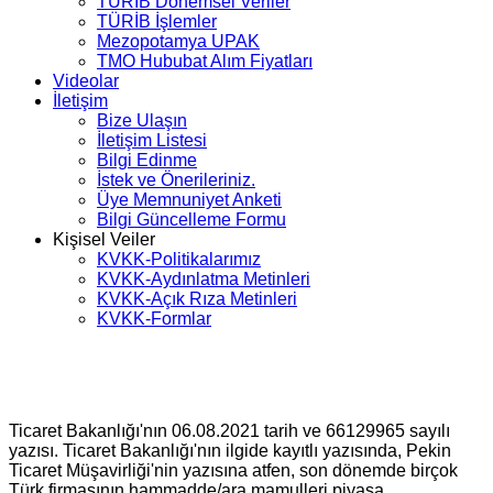
TÜRİB Dönemsel Veriler
TÜRİB İşlemler
Mezopotamya UPAK
TMO Hububat Alım Fiyatları
Videolar
İletişim
Bize Ulaşın
İletişim Listesi
Bilgi Edinme
İstek ve Önerileriniz.
Üye Memnuniyet Anketi
Bilgi Güncelleme Formu
Kişisel Veiler
KVKK-Politikalarımız
KVKK-Aydınlatma Metinleri
KVKK-Açık Rıza Metinleri
KVKK-Formlar
Ticaret Bakanlığı'nın 06.08.2021 tarih ve 66129965 sayılı
yazısı. Ticaret Bakanlığı'nın ilgide kayıtlı yazısında, Pekin
Ticaret Müşavirliği'nin yazısına atfen, son dönemde birçok
Türk firmasının hammadde/ara mamulleri piyasa