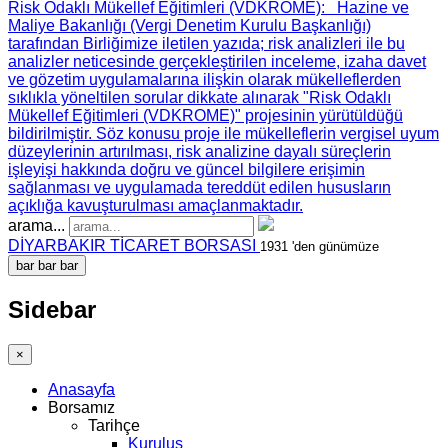
Risk Odaklı Mükellef Eğitimleri (VDKROME)
: Hazine ve
Maliye Bakanlığı (Vergi Denetim Kurulu Başkanlığı)
tarafından Birliğimize iletilen yazıda; risk analizleri ile bu
analizler neticesinde gerçekleştirilen inceleme, izaha davet
ve gözetim uygulamalarına ilişkin olarak mükelleflerden
sıklıkla yöneltilen sorular dikkate alınarak "Risk Odaklı
Mükellef Eğitimleri (VDKROME)" projesinin yürütüldüğü
bildirilmiştir. Söz konusu proje ile mükelleflerin vergisel uyum
düzeylerinin artırılması, risk analizine dayalı süreçlerin
işleyişi hakkında doğru ve güncel bilgilere erişimin
sağlanması ve uygulamada tereddüt edilen hususların
açıklığa kavuşturulması amaçlanmaktadır.
arama...
DİYARBAKIR TİCARET BORSASI
1931 'den günümüze
bar
bar
bar
Sidebar
×
Anasayfa
Borsamız
Tarihçe
Kuruluş