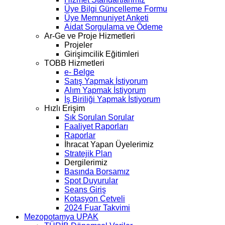
Üye Bilgi Güncelleme Formu
Üye Memnuniyet Anketi
Aidat Sorgulama ve Ödeme
Ar-Ge ve Proje Hizmetleri
Projeler
Girişimcilik Eğitimleri
TOBB Hizmetleri
e- Belge
Satış Yapmak İstiyorum
Alım Yapmak İstiyorum
İş Biriliği Yapmak İstiyorum
Hızlı Erişim
Sık Sorulan Sorular
Faaliyet Raporları
Raporlar
İhracat Yapan Üyelerimiz
Stratejik Plan
Dergilerimiz
Basında Borsamız
Spot Duyurular
Seans Giriş
Kotasyon Cetveli
2024 Fuar Takvimi
Mezopotamya UPAK