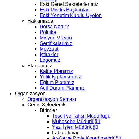
Eski Genel Sekreterlerimiz
Eski Meclis Başkanları
Eski Yönetim Kurulu Üyeleri
Hakkımızda
Borsa Nedir?
Politika
Misyon,Vizyon
Sertifikalarımız
Mevzuat
İştirakler
Logomuz
Planlarımız
Kalite Planımız
Yıllık İş planlarımız
Eğitim Planımız
Acil Durum Planımız
Organizasyon
Organizasyon Şeması
Genel Sekreterlik
Birimler
Tescil ve Tahsil Müdürlüğü
Muhasebe Müdürlüğü
Yazı İşleri Müdürlüğü
Laboratuvar
Ar-Ge ve Proje Koordinatörlüğü