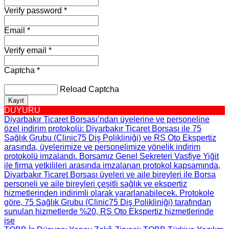
Verify password *
Email *
Verify email *
Captcha *
Reload Captcha
Kayıt
DUYURU
Diyarbakır Ticaret Borsası’ndan üyelerine ve personeline
özel indirim protokolü
: Diyarbakır Ticaret Borsası ile 75
Sağlık Grubu (Clinic75 Diş Polikliniği) ve RS Oto Ekspertiz
arasında, üyelerimize ve personelimize yönelik indirim
protokolü imzalandı. Borsamız Genel Sekreteri Vasfiye Yiğit
ile firma yetkilileri arasında imzalanan protokol kapsamında,
Diyarbakır Ticaret Borsası üyeleri ve aile bireyleri ile Borsa
personeli ve aile bireyleri çeşitli sağlık ve ekspertiz
hizmetlerinden indirimli olarak yararlanabilecek. Protokole
göre, 75 Sağlık Grubu (Clinic75 Diş Polikliniği) tarafından
sunulan hizmetlerde %20, RS Oto Ekspertiz hizmetlerinde
ise