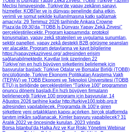
TOBB İş Dünyası Yapay Zekâ Zirvesi
: TOBB Türkiye Yazılım
Meclisi himayesinde, Türkiye'de yapay zekânın sanayi,
hizmetler, KOBİ'ler ve iş dünyası genelinde daha etkin,
verimli ve somut şekilde kullanılmasına katkı sağlamak
amacıyla; 29 Temmuz 2026 tarihinde Ankara Crowne
Plaza'da 09:30'da "TOBB İş Dünyası Yapay Zekâ Zirvesi"
gerçekleştirilecektir. Program kapsamında; protokol
konuşmaları, yapay zekâ stratejileri ve uygulama sunumları,
sektör panelleri, yapay zekâ destekli B2B görüşme seansları
yer alacaktır. Program detaylarına ve kayıt bilgilerine
https://yapayzekazirvesi.org/ adresinden erişim
sağlanabilmektedir. Kayıtlar link üzerinden 22
Türkiye’nin en hızlı büyüyen şirketlerini belirlemek için
başvurular başladı
: Türkiye Odalar ve Borsalar Birliği (TOBB)
öncülüğünde, Türkiye Ekonomi Politikaları Araştırma Vakfı
(TEPAV) ve TOBB Ekonomi ve Teknoloji Üniversitesi (TOBB
ETÜ) iş birliğinde gerçekleştirilen “Türkiye 100” programının
onuncu dönemi başladı.​ En hızlı büyüyen firmaların
belirleneceği Türkiye 100 programı için başvurular, 14
Ağustos 2026 tarihine kadar http://turkiye100.tobb.org.tr
adresinden yapılabilecek. Programda ilk 100’e giren
şirketlere yeni ortaklıkların kapısı açılırken, birçok platformda
tanıtım imkânı sağlanacak. Kimler başvuru yapabilecek? 31
Aralık 2022 ve öncesinde kurulan, 2023 yılında
Borsa İstanbul'da Halka Arz ve Kur Riski Yönetimi Webinar