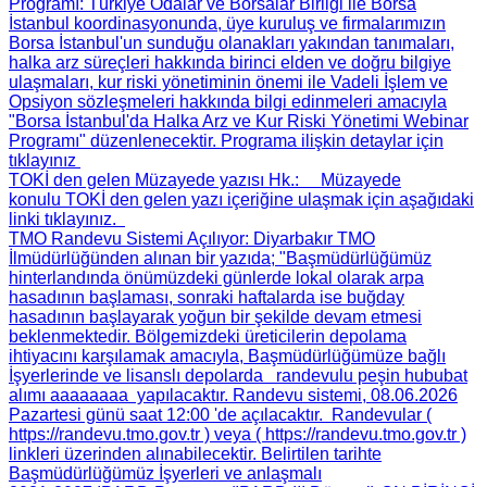
Programı
: Türkiye Odalar ve Borsalar Birliği ile Borsa
İstanbul koordinasyonunda, üye kuruluş ve firmalarımızın
Borsa İstanbul'un sunduğu olanakları yakından tanımaları,
halka arz süreçleri hakkında birinci elden ve doğru bilgiye
ulaşmaları, kur riski yönetiminin önemi ile Vadeli İşlem ve
Opsiyon sözleşmeleri hakkında bilgi edinmeleri amacıyla
"Borsa İstanbul'da Halka Arz ve Kur Riski Yönetimi Webinar
Programı" düzenlenecektir. Programa ilişkin detaylar için
tıklayınız
TOKİ den gelen Müzayede yazısı Hk.
: Müzayede
konulu TOKİ den gelen yazı içeriğine ulaşmak için aşağıdaki
linki tıklayınız.
TMO Randevu Sistemi Açılıyor
: Diyarbakır TMO
İlmüdürlüğünden alınan bir yazıda; "Başmüdürlüğümüz
hinterlandında önümüzdeki günlerde lokal olarak arpa
hasadının başlaması, sonraki haftalarda ise buğday
hasadının başlayarak yoğun bir şekilde devam etmesi
beklenmektedir. Bölgemizdeki üreticilerin depolama
ihtiyacını karşılamak amacıyla, Başmüdürlüğümüze bağlı
İşyerlerinde ve lisanslı depolarda randevulu peşin hububat
alımı aaaaaaaa yapılacaktır. Randevu sistemi, 08.06.2026
Pazartesi günü saat 12:00 'de açılacaktır. Randevular (
https://randevu.tmo.gov.tr ) veya ( https://randevu.tmo.gov.tr )
linkleri üzerinden alınabilecektir. Belirtilen tarihte
Başmüdürlüğümüz İşyerleri ve anlaşmalı